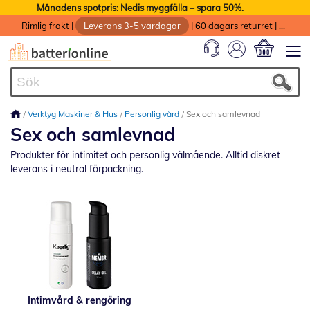
Månadens spotpris: Nedis myggfälla – spara 50%.
Rimlig frakt
|
Leverans 3-5 vardagar
|
60 dagars returret
|
God service med garanti
Min kundvag
Verktyg Maskiner & Hus
Personlig vård
Sex och samlevnad
Sex och samlevnad
Produkter för intimitet och personlig välmående. Alltid diskret
leverans i neutral förpackning.
Intimvård & rengöring