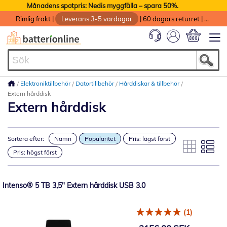
Månadens spotpris: Nedis myggfälla – spara 50%.
Rimlig frakt
|
Leverans 3-5 vardagar
|
60 dagars returret
|
God service med garanti
Min kundvag
Elektroniktillbehör
Datortillbehör
Hårddiskar & tillbehör
Extern hårddisk
Extern hårddisk
Sortera efter:
Namn
Popularitet
Pris: lägst först
Pris: högst först
Intenso® 5 TB 3,5" Extern hårddisk USB 3.0
(1)