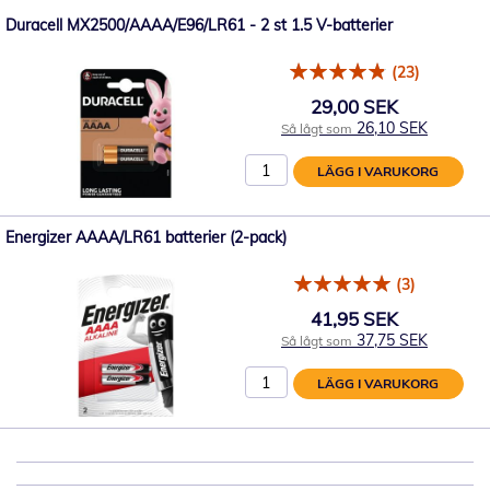
Duracell MX2500/AAAA/E96/LR61 - 2 st 1.5 V-batterier
(23)
29,00 SEK
26,10 SEK
Så lågt som
LÄGG I VARUKORG
Energizer AAAA/LR61 batterier (2-pack)
(3)
41,95 SEK
37,75 SEK
Så lågt som
LÄGG I VARUKORG