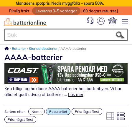
Månadens spotpris: Nedis myggfälla – spara 50%.
Rimlig frakt
|
Leverans 3-5 vardagar
|
60 dagars returret
|
God service med garanti
Min kundvag
Batterier
Standardbatterier
AAAA-batterier
AAAA-batterier
Køb billige og holdbare AAAA batterier hos batteribyen. Vi har
altid et godt udvalg af batterier ...
Läs mer
Sortera efter:
Namn
Popularitet
Pris: lägst först
Pris: högst först