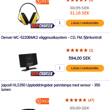
(9)
38,95 SEK
Specialpris
31,16 SEK
LÄGG I VARUKORG
Denver MC-5220BMK2 väggmusiksystem - CD, FM, fjärrkontroll
(1)
594,00 SEK
LÄGG I VARUKORG
Japcell HLS350 Uppladdningsbar pannlampa med sensor - 350
lumen
(47)
89,00 SEK