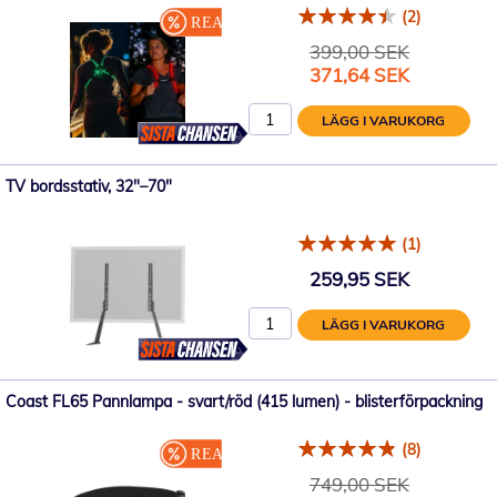
(2)
399,00 SEK
Specialpris
371,64 SEK
LÄGG I VARUKORG
TV bordsstativ, 32"–70"
(1)
259,95 SEK
LÄGG I VARUKORG
Coast FL65 Pannlampa - svart/röd (415 lumen) - blisterförpackning
(8)
749,00 SEK