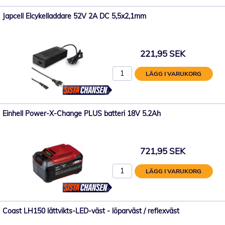
Japcell Elcykelladdare 52V 2A DC 5,5x2,1mm
221,95 SEK
LÄGG I VARUKORG
Einhell Power-X-Change PLUS batteri 18V 5.2Ah
721,95 SEK
LÄGG I VARUKORG
Coast LH150 lättvikts-LED-väst - löparväst / reflexväst