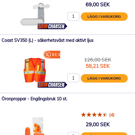
69,00 SEK
LÄGG I VARUKORG
Coast SV350 (L) - säkerhetsväst med aktivt ljus
126,00 SEK
Specialpris
58,21 SEK
LÄGG I VARUKORG
Öronproppar - Engångsbruk 10 st.
(4)
29,00 SEK