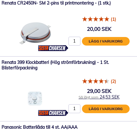
Renata CR2450N- SM 2-pins til printmontering - (1 stk.)
(1)
20,00 SEK
LÄGG I VARUKORG
Renata 399 Klockbatteri (Hög strömförbrukning) - 1 St.
Blisterförpackning
(2)
29,00 SEK
24,53 SEK
Så lågt som
LÄGG I VARUKORG
Panasonic Batterilåda till 4 st. AA/AAA