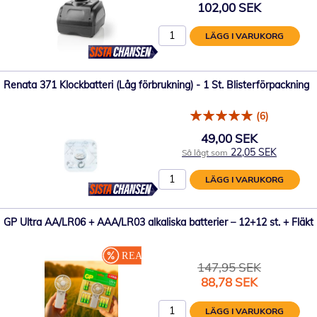
102,00 SEK
LÄGG I VARUKORG
Renata 371 Klockbatteri (Låg förbrukning) - 1 St. Blisterförpackning
(6)
49,00 SEK
22,05 SEK
Så lågt som
LÄGG I VARUKORG
GP Ultra AA/LR06 + AAA/LR03 alkaliska batterier – 12+12 st. + Fläkt
147,95 SEK
Specialpris
88,78 SEK
LÄGG I VARUKORG