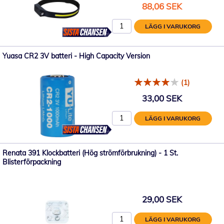
Specialpris
88,06 SEK
LÄGG I VARUKORG
Yuasa CR2 3V batteri - High Capacity Version
(1)
33,00 SEK
LÄGG I VARUKORG
Renata 391 Klockbatteri (Hög strömförbrukning) - 1 St.
Blisterförpackning
29,00 SEK
LÄGG I VARUKORG