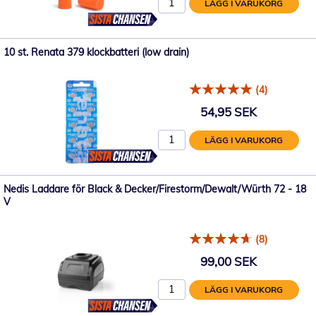
LÄGG I VARUKORG
10 st. Renata 379 klockbatteri (low drain)
(4)
54,95 SEK
LÄGG I VARUKORG
Nedis Laddare för Black & Decker/Firestorm/Dewalt/Würth 72 - 18
V
(8)
99,00 SEK
LÄGG I VARUKORG