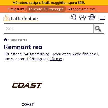
Månadens spotpris: Nedis myggfälla – spara 50%.
Rimlig frakt
|
Leverans 3-5 vardagar
|
60 dagars returret
|
God service med garanti
Min kundvag
Remnant rea
Remnant rea
Här hittar du vår utförsäljning – produkter till extra låga priser,
som vi rensar ut från lagret ...
Läs mer
COAST