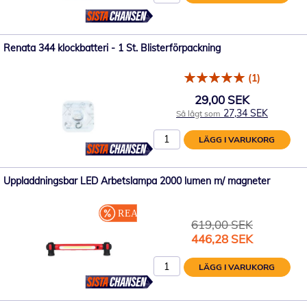
Renata 344 klockbatteri - 1 St. Blisterförpackning
(1)
29,00 SEK
27,34 SEK
Så lågt som
LÄGG I VARUKORG
Uppladdningsbar LED Arbetslampa 2000 lumen m/ magneter
619,00 SEK
Specialpris
446,28 SEK
LÄGG I VARUKORG