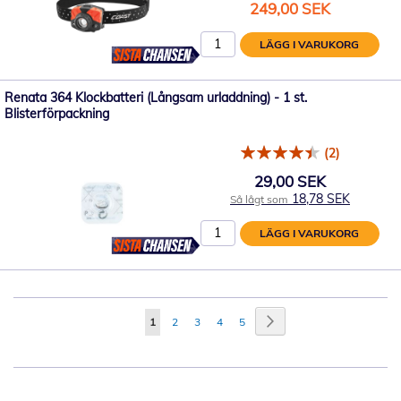
Specialpris
249,00 SEK
LÄGG I VARUKORG
Renata 364 Klockbatteri (Långsam urladdning) - 1 st.
Blisterförpackning
(2)
29,00 SEK
18,78 SEK
Så lågt som
LÄGG I VARUKORG
Sida
Sida
Nästa
You're
Sida
Sida
Sida
Sida
1
2
3
4
5
currently
reading