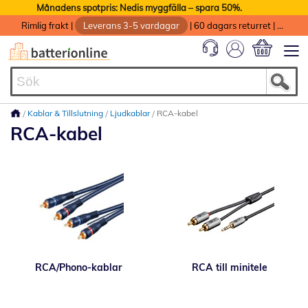
Månadens spotpris: Nedis myggfälla – spara 50%.
Rimlig frakt
|
Leverans 3-5 vardagar
|
60 dagars returret
|
God service med garanti
Min kundvag
Kablar & Tillslutning
Ljudkablar
RCA-kabel
RCA-kabel
RCA/Phono-kablar
RCA till minitele