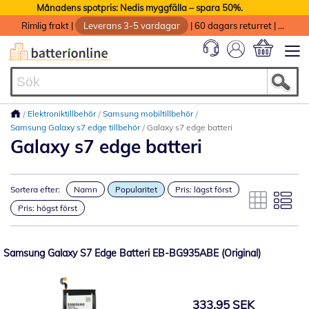
Månadens spotpris: Nedis myggfälla – spara 50%.
Rimlig frakt
|
Leverans 3-5 vardagar
|
60 dagars returret
|
God service med garanti
Min kundvag
Elektroniktillbehör
Samsung mobiltillbehör
Samsung Galaxy s7 edge tillbehör
Galaxy s7 edge batteri
Galaxy s7 edge batteri
Sortera efter:
Namn
Popularitet
Pris: lägst först
Pris: högst först
Samsung Galaxy S7 Edge Batteri EB-BG935ABE (Original)
333,95 SEK