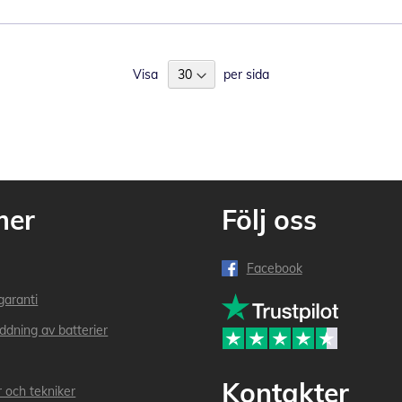
Visa
per sida
mer
Följ oss
Facebook
garanti
addning av batterier
Kontakter
r och tekniker