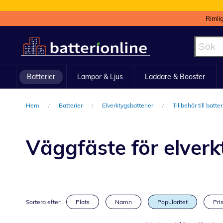
Rimli
Hoppa
till
innehållet
Batterier
Lampor & Ljus
Laddare & Booster
Hem
Batterier
Elverktygsbatterier
Tillbehör till batte
Väggfäste för elverk
Sortera efter:
Plats
Namn
Popularitet
Pris