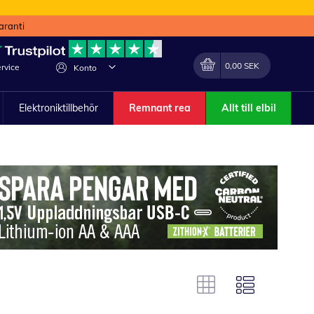
aranti
Min kundvagn
Förändra
0,00 SEK
rvice
Konto
Elektroniktillbehör
Remnant rea
Allt till elbil