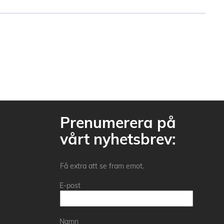
Prenumerera på
vårt nyhetsbrev:
Få extra att se fram emot.
E-post
Namn