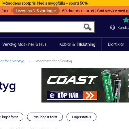
Månadens spotpris: Nedis myggfälla – spara 50%.
g frakt
|
Leverans 3-5 vardagar
|
60 dagars returret
|
God service med g
Kundse
Verktyg Maskiner & Hus
Kablar & Tillslutning
Elartiklar
rier för elverktyg
Väggfäste för elverktyg
tyg
: lägst först
Pris: högst först
Lagerstatus