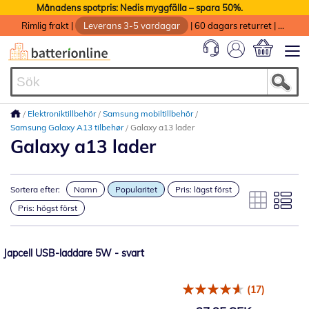
Månadens spotpris: Nedis myggfälla – spara 50%.
Rimlig frakt
|
Leverans 3-5 vardagar
|
60 dagars returret
|
God service med garanti
Min kundvag
Elektroniktillbehör
Samsung mobiltillbehör
Samsung Galaxy A13 tilbehør
Galaxy a13 lader
Galaxy a13 lader
Sortera efter:
Namn
Popularitet
Pris: lägst först
Pris: högst först
Japcell USB-laddare 5W - svart
(17)