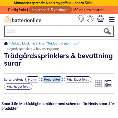
Månadens spotpris: Nedis myggfälla – spara 50%.
Rimlig frakt
|
Leverans 3-5 vardagar
|
60 dagars returret
|
God service med garanti
Min kundvag
Verktyg Maskiner & Hus
Trädgård & utomhus
Trädgårdssprinklers & bevattningsurar
Trädgårdssprinklers & bevattning
surar
Sortera efter:
Namn
Popularitet
Pris: lägst först
Pris: högst först
SmartLife Markfuktighetsmätare med scheman för Nedis smartlife-
produkter