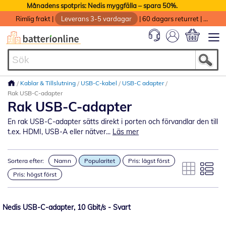
Månadens spotpris: Nedis myggfälla – spara 50%.
Rimlig frakt
|
Leverans 3-5 vardagar
|
60 dagars returret
|
God service med garanti
Min kundvag
Kablar & Tillslutning
USB-C-kabel
USB-C adapter
Rak USB-C-adapter
Rak USB-C-adapter
En rak USB-C-adapter sätts direkt i porten och förvandlar den till
t.ex. HDMI, USB-A eller nätver...
Läs mer
Sortera efter:
Namn
Popularitet
Pris: lägst först
Pris: högst först
Nedis USB-C-adapter, 10 Gbit/s - Svart