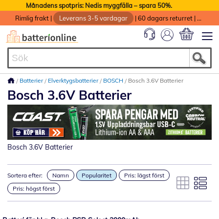
Månadens spotpris: Nedis myggfälla – spara 50%.
Rimlig frakt
|
Leverans 3-5 vardagar
|
60 dagars returret
|
God service med garanti
Min kundvag
Batterier
Elverktygsbatterier
BOSCH
Bosch 3.6V Batterier
Bosch 3.6V Batterier
Bosch 3.6V Batterier
Sortera efter:
Namn
Popularitet
Pris: lägst först
Pris: högst först