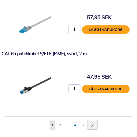
57,95 SEK
LÄGG I VARUKORG
CAT 6a patchkabel S/FTP (PiMF), svart, 2 m
47,95 SEK
LÄGG I VARUKORG
Sida
Sida
Nästa
You're
Sida
Sida
Sida
Sida
1
2
3
4
5
currently