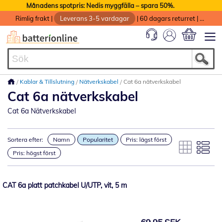
Månadens spotpris: Nedis myggfälla – spara 50%.
Rimlig frakt
|
Leverans 3-5 vardagar
|
60 dagars returret
|
God service med garanti
Min kundvag
Kablar & Tillslutning
Nätverkskabel
Cat 6a nätverkskabel
Cat 6a nätverkskabel
Cat 6a Nätverkskabel
Sortera efter:
Namn
Popularitet
Pris: lägst först
Pris: högst först
CAT 6a platt patchkabel U/UTP, vit, 5 m