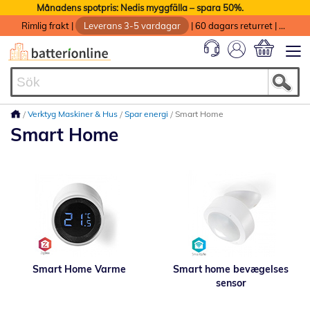
Månadens spotpris: Nedis myggfälla – spara 50%.
Rimlig frakt
|
Leverans 3-5 vardagar
|
60 dagars returret
|
God service med garanti
Min kundvag
Verktyg Maskiner & Hus
Spar energi
Smart Home
Smart Home
Smart Home Varme
Smart home bevægelses
sensor