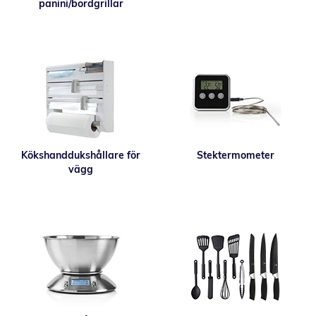
panini/bordgrillar
Kökshanddukshållare för
Stektermometer
vägg