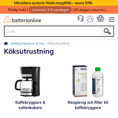
Månadens spotpris: Nedis myggfälla – spara 50%.
Rimlig frakt
|
Leverans 3-5 vardagar
|
60 dagars returret
|
God service med garanti
Min kundvag
Verktyg Maskiner & Hus
Köksutrustning
Köksutrustning
Kaffebryggare &
Rengöring och filter till
vattenkokare
kaffebryggare