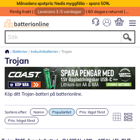
Månadens spotpris: Nedis myggfälla – spara 50%.
Rimlig frakt
|
Leverans 3-5 vardagar
|
60 dagars returret
|
God service med garanti
Min kundvag
Batterier
Industribatterier
Trojan
Trojan
Köp ditt Trojan-batteri på batterionline.
Sortera efter:
Namn
Popularitet
Pris: lägst först
Pris: högst först