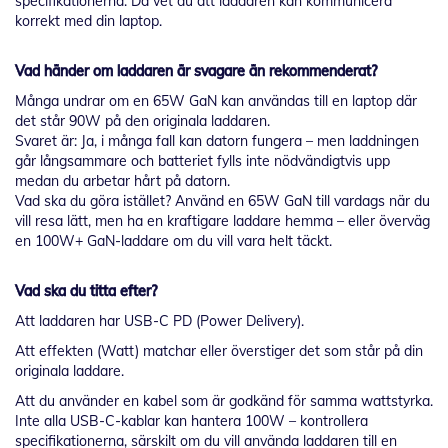
specifikationerna. Då vet du att laddaren kan kommunicera
korrekt med din laptop.
Vad händer om laddaren är svagare än rekommenderat?
Många undrar om en 65W GaN kan användas till en laptop där
det står 90W på den originala laddaren.
Svaret är: Ja, i många fall kan datorn fungera – men laddningen
går långsammare och batteriet fylls inte nödvändigtvis upp
medan du arbetar hårt på datorn.
Vad ska du göra istället? Använd en 65W GaN till vardags när du
vill resa lätt, men ha en kraftigare laddare hemma – eller överväg
en 100W+ GaN-laddare om du vill vara helt täckt.
Vad ska du titta efter?
Att laddaren har USB-C PD (Power Delivery).
Att effekten (Watt) matchar eller överstiger det som står på din
originala laddare.
Att du använder en kabel som är godkänd för samma wattstyrka.
Inte alla USB-C-kablar kan hantera 100W – kontrollera
specifikationerna, särskilt om du vill använda laddaren till en