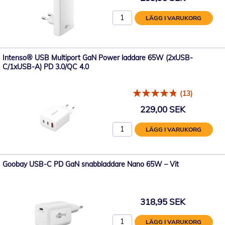
LÄGG I VARUKORG
Intenso® USB Multiport GaN Power laddare 65W (2xUSB-
C/1xUSB-A) PD 3.0/QC 4.0
(13)
229,00 SEK
LÄGG I VARUKORG
Goobay USB-C PD GaN snabbladdare Nano 65W – Vit
318,95 SEK
LÄGG I VARUKORG