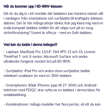
När du kommer upp i 60–99W-klassen
Då rör du dig in i ett område där laddaren kan hantera nästan allt
i vardagen: från smartphone och surfplatta till kraftigare bärbara
datorer. Det är här många börjar tänka: Kan jag klara mig med en
enda kompakt laddare istället för att släpa runt på en tung
strömförsörjning? Svaret är ofta ja – med en GaN-laddare.
Vad kan du ladda i denna kategori?
- Laptops: MacBook Pro 13/14", Dell XPS 13 och 15, Lenovo
ThinkPad T- och X-serien, Microsoft Surface och andra
ultrabooks fungerar mycket bra på 60–90W.
- Surfplattor: iPad Pro och andra stora surfplattor laddar
märkbart snabbare än med en 30W-laddare.
- Smartphones: Både iPhones (upp till 27–30W) och Android-
telefoner med PD/QC drar nytta av en laddare i denna klass för
snabbladdning.
- Kombinationer: många modeller har flera portar, så att du kan