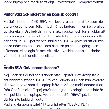
ladda laptop och mobil samtidigt – fortfarande i kompakt format.
Varför välja GaN istället för en klassisk laddare?
En GaN-laddare på 60–99W kan leverera samma effekt som de
stora klossarna som följer med många laptops – men i en bråkdel
av storleken. Det betyder mindre vikt i väskan och färre kablar att
hålla reda på. Samtidigt får du flexibilitet eftersom laddaren ofta
har flera USB-C-portar och ibland en USB-A-port, så att du kan
ladda både laptop, telefon och hörlurar på samma gång. Och
eftersom teknologin är mer effektiv utvecklar laddaren mindre
värme än traditionella modeller.
Är alla 65W GaN-laddare likadana?
Nej – och det är här förvirringen ofta uppstår. Det viktigaste är
att laddaren stöder USB-C Power Delivery (PD) och kan leverera
den wattstyrka som din laptop kräver. Många mobilladdare (t.ex.
från OnePlus eller Oppo) använder egna teknologier som inte är
kompatibla med laptops. Även om det står “65W” på, kan de
därför inte ladda din dator.
Vad ska du göra istället? Titta alltid efter “USB-C PD” i