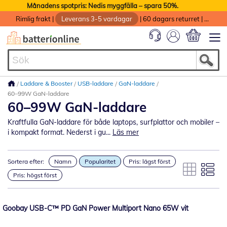
Månadens spotpris: Nedis myggfälla – spara 50%.
Rimlig frakt
|
Leverans 3-5 vardagar
|
60 dagars returret
|
God service med garanti
Min kundvag
Laddare & Booster
USB-laddare
GaN-laddare
60–99W GaN-laddare
60–99W GaN-laddare
Kraftfulla GaN-laddare för både laptops, surfplattor och mobiler –
i kompakt format. Nederst i gu...
Läs mer
Sortera efter:
Namn
Popularitet
Pris: lägst först
Pris: högst först
Goobay USB-C™ PD GaN Power Multiport Nano 65W vit