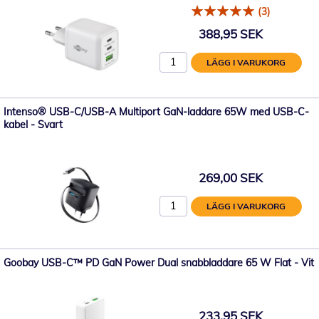
(3)
388,95 SEK
LÄGG I VARUKORG
Intenso® USB-C/USB-A Multiport GaN-laddare 65W med USB-C-
kabel - Svart
269,00 SEK
LÄGG I VARUKORG
Goobay USB-C™ PD GaN Power Dual snabbladdare 65 W Flat - Vit
233,95 SEK