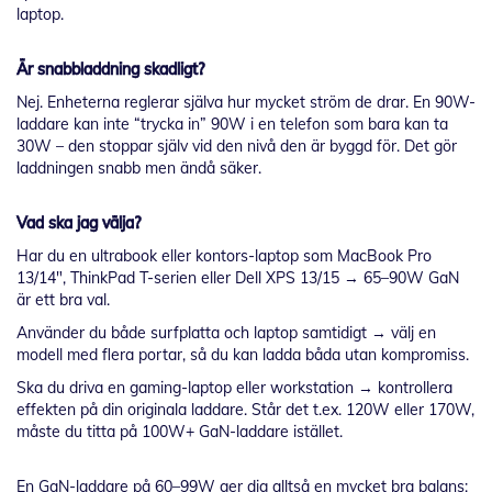
laptop.
Är snabbladdning skadligt?
Nej. Enheterna reglerar själva hur mycket ström de drar. En 90W-
laddare kan inte “trycka in” 90W i en telefon som bara kan ta
30W – den stoppar själv vid den nivå den är byggd för. Det gör
laddningen snabb men ändå säker.
Vad ska jag välja?
Har du en ultrabook eller kontors-laptop som MacBook Pro
13/14", ThinkPad T-serien eller Dell XPS 13/15 → 65–90W GaN
är ett bra val.
Använder du både surfplatta och laptop samtidigt → välj en
modell med flera portar, så du kan ladda båda utan kompromiss.
Ska du driva en gaming-laptop eller workstation → kontrollera
effekten på din originala laddare. Står det t.ex. 120W eller 170W,
måste du titta på 100W+ GaN-laddare istället.
En GaN-laddare på 60–99W ger dig alltså en mycket bra balans: