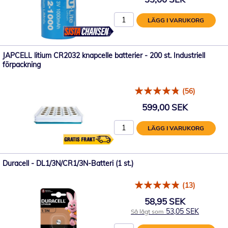
LÄGG I VARUKORG
JAPCELL litium CR2032 knapcelle batterier - 200 st. Industriell
förpackning
(56)
599,00 SEK
LÄGG I VARUKORG
Duracell - DL1/3N/CR1/3N-Batteri (1 st.)
(13)
58,95 SEK
53,05 SEK
Så lågt som