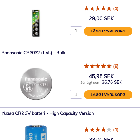
(1)
29,00 SEK
LÄGG I VARUKORG
Panasonic CR3032 (1 st.) - Bulk
(8)
45,95 SEK
36,76 SEK
Så lågt som
LÄGG I VARUKORG
Yuasa CR2 3V batteri - High Capacity Version
(1)
33,00 SEK