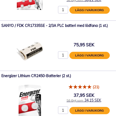
LÄGG I VARUKORG
SANYO / FDK CR17335SE - 2/3A PLC batteri med lödfana (1 st.)
75,95 SEK
LÄGG I VARUKORG
Energizer Lithium CR2450-Batterier (2 st.)
(21)
37,95 SEK
34,15 SEK
Så lågt som
LÄGG I VARUKORG