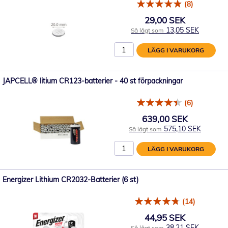
(8)
29,00 SEK
13,05 SEK
Så lågt som
LÄGG I VARUKORG
JAPCELL® litium CR123-batterier - 40 st förpackningar
(6)
639,00 SEK
575,10 SEK
Så lågt som
LÄGG I VARUKORG
Energizer Lithium CR2032-Batterier (6 st)
(14)
44,95 SEK
38,21 SEK
Så lågt som