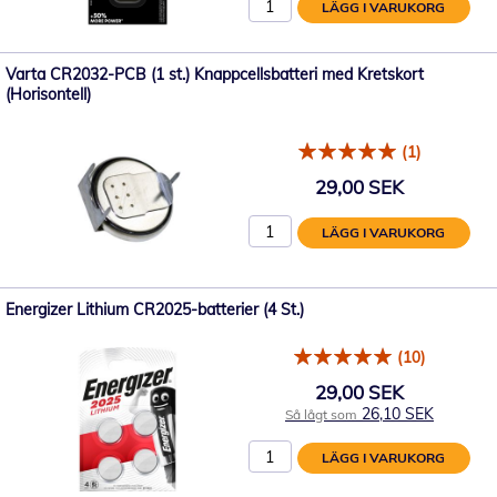
LÄGG I VARUKORG
Varta CR2032-PCB (1 st.) Knappcellsbatteri med Kretskort
(Horisontell)
(1)
29,00 SEK
LÄGG I VARUKORG
Energizer Lithium CR2025-batterier (4 St.)
(10)
29,00 SEK
26,10 SEK
Så lågt som
LÄGG I VARUKORG