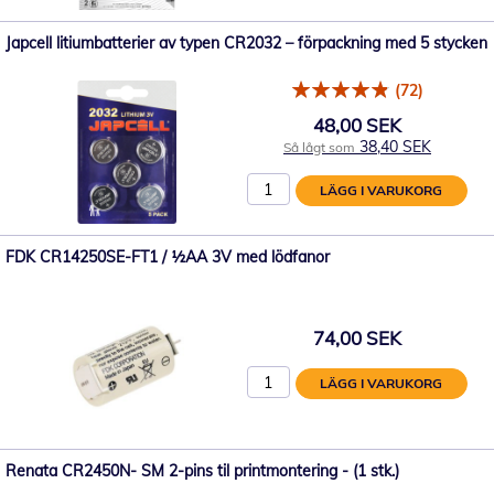
Japcell litiumbatterier av typen CR2032 – förpackning med 5 stycken
(72)
48,00 SEK
38,40 SEK
Så lågt som
LÄGG I VARUKORG
FDK CR14250SE-FT1 / ½AA 3V med lödfanor
74,00 SEK
LÄGG I VARUKORG
Renata CR2450N- SM 2-pins til printmontering - (1 stk.)