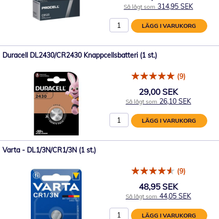
314,95 SEK
Så lågt som
LÄGG I VARUKORG
Duracell DL2430/CR2430 Knappcellsbatteri (1 st.)
(9)
29,00 SEK
26,10 SEK
Så lågt som
LÄGG I VARUKORG
Varta - DL1/3N/CR1/3N (1 st.)
(9)
48,95 SEK
44,05 SEK
Så lågt som
LÄGG I VARUKORG