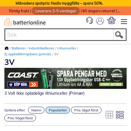
Månadens spotpris: Nedis myggfälla – spara 50%.
Rimlig frakt
|
Leverans 3-5 vardagar
|
60 dagars returret
|
God service med garanti
Min kundvag
Batterier
Industribatterier
Litiumceller
Ej uppladdningsbara (primär)
3V
3V
3 Volt Ikke opladelige lithiumceller (Primær)
Sortera efter:
Namn
Popularitet
Pris: lägst först
Pris: högst först