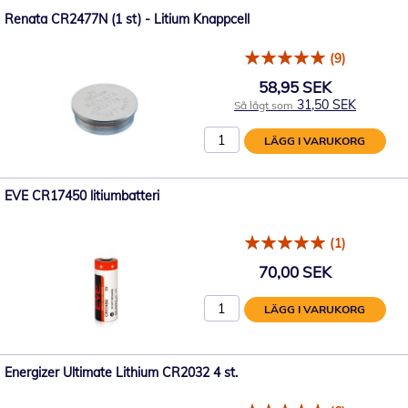
Renata CR2477N (1 st) - Litium Knappcell
(9)
58,95 SEK
31,50 SEK
Så lågt som
LÄGG I VARUKORG
EVE CR17450 litiumbatteri
(1)
70,00 SEK
LÄGG I VARUKORG
Energizer Ultimate Lithium CR2032 4 st.