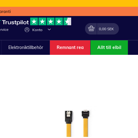
aranti
Min kundvagn
Förändra
0,00 SEK
rvice
Konto
Elektroniktillbehör
Remnant rea
Allt till elbil