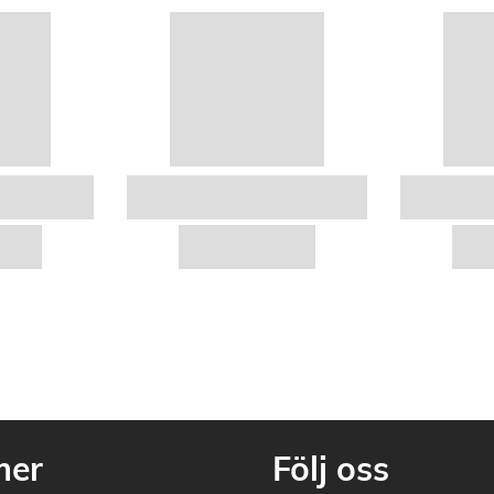
mer
Följ oss