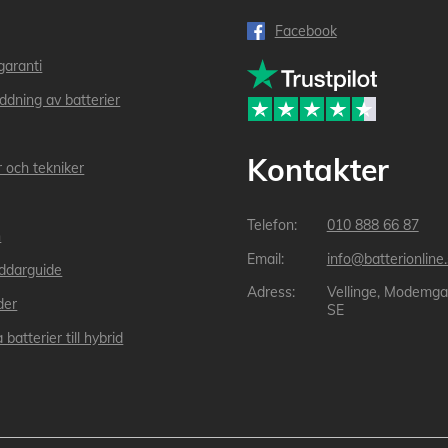
Facebook
garanti
addning av batterier
Kontakter
r och tekniker
010 888 66 87
n
info@batterionline
laddarguide
Vellinge, Modemga
der
SE
 batterier till hybrid