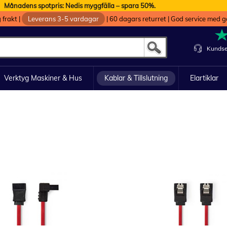
Månadens spotpris: Nedis myggfälla – spara 50%.
g frakt
|
Leverans 3-5 vardagar
|
60 dagars returret
|
God service med g
Kundse
Verktyg Maskiner & Hus
Kablar & Tillslutning
Elartiklar