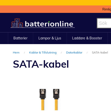
Rimli
Hoppa
till
innehållet
Batterier
Lampor & Ljus
Laddare & Booster
Hem
Kablar & Tillslutning
Datorkablar
SATA-kabel
SATA-kabel