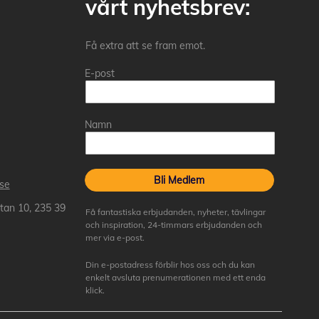
vårt nyhetsbrev:
Få extra att se fram emot.
E-post
Namn
Bli Medlem
.se
tan 10, 235 39
Få fantastiska erbjudanden, nyheter, tävlingar
och inspiration, 24-timmars erbjudanden och
mer via e-post.
Din e-postadress förblir hos oss och du kan
enkelt avsluta prenumerationen med ett enda
klick.