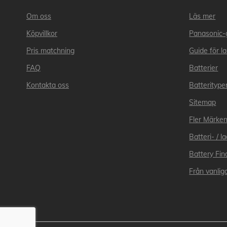
Om oss
Läs mer
Köpvillkor
Panasonic-
Pris matchning
Guide för l
FAQ
Batterier
Kontakta oss
Batteritype
Sitemap
Fler Märke
Batteri- / 
Battery Fin
Från vanliga