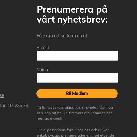
Prenumerera på
vårt nyhetsbrev:
Få extra att se fram emot.
E-post
Namn
Bli Medlem
.se
tan 10, 235 39
Få fantastiska erbjudanden, nyheter, tävlingar
och inspiration, 24-timmars erbjudanden och
mer via e-post.
Din e-postadress förblir hos oss och du kan
enkelt avsluta prenumerationen med ett enda