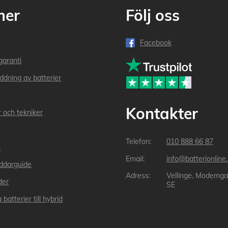
mer
Följ oss
Facebook
garanti
addning av batterier
Kontakter
r och tekniker
010 888 66 87
n
info@batterionline
laddarguide
Vellinge, Modemga
der
SE
 batterier till hybrid