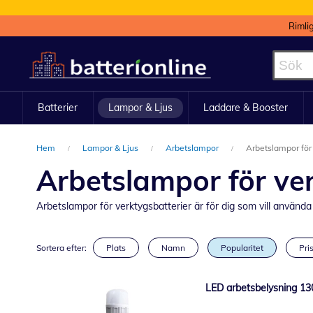
Rimli
Hoppa
till
innehållet
Batterier
Lampor & Ljus
Laddare & Booster
Hem
Lampor & Ljus
Arbetslampor
Arbetslampor för 
Arbetslampor för ver
Arbetslampor för verktygsbatterier är för dig som vill använda 
Sortera efter:
Plats
Namn
Popularitet
Pris
LED arbetsbelysning 13