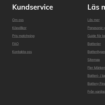
Kundservice
Läs 
Om oss
Läs mer
Köpvillkor
Panasonic-
Pris matchning
Guide för l
FAQ
Batterier
Kontakta oss
Batteritype
Sitemap
Fler Märke
Batteri- / 
Battery Fin
Från vanliga