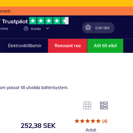
aranti
Min kundvagn
Förändra
0,00 SEK
rvice
Konto
Elektroniktillbehör
Remnant rea
Allt till elbil
som passar till utvalda batterisystem.
(4)
252,38 SEK
Antal: