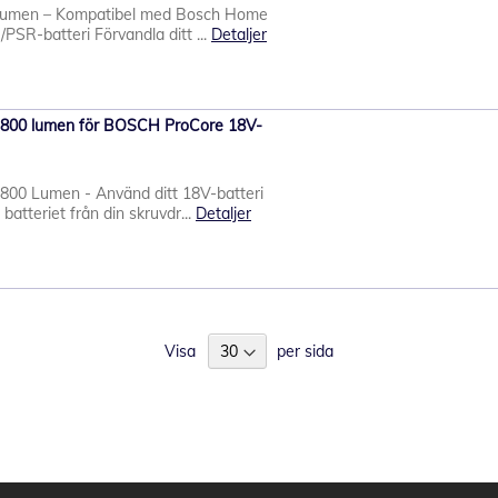
lumen – Kompatibel med Bosch Home
SR-batteri Förvandla ditt ...
Detaljer
1800 lumen för BOSCH ProCore 18V-
00 Lumen - Använd ditt 18V-batteri
batteriet från din skruvdr...
Detaljer
Visa
per sida