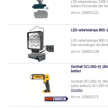
LED arbetslampa 1300 
batteri Förvandla ditt Ma
Art.nr: 100051121
LED-arbetslampa 800-18
LED-arbetslampa 800-18
från elverktyget Använd 
Art.nr: 100051129
DeWalt DCL050-XJ 18V
batteri
DeWalt DCL050-XJ 18V
(utan batteri) DCL050-XJ
Detaljer
Art.nr: 100053271