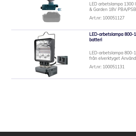
LED arbetslampa 1300 
& Garden 18V PBA/PSB/P
Art.nr: 100051127
LED-arbetslampa 800-
batteri
LED-arbetslampa 800-18
från elverktyget Använd 
Art.nr: 100051131