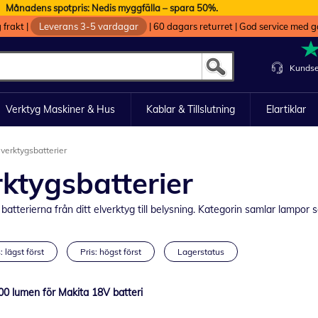
Månadens spotpris: Nedis myggfälla – spara 50%.
g frakt
|
Leverans 3-5 vardagar
|
60 dagars returret
|
God service med g
Kundse
Verktyg Maskiner & Hus
Kablar & Tillslutning
Elartiklar
verktygsbatterier
ktygsbatterier
batterierna från ditt elverktyg till belysning. Kategorin samlar lampor 
: lägst först
Pris: högst först
Lagerstatus
00 lumen för Makita 18V batteri