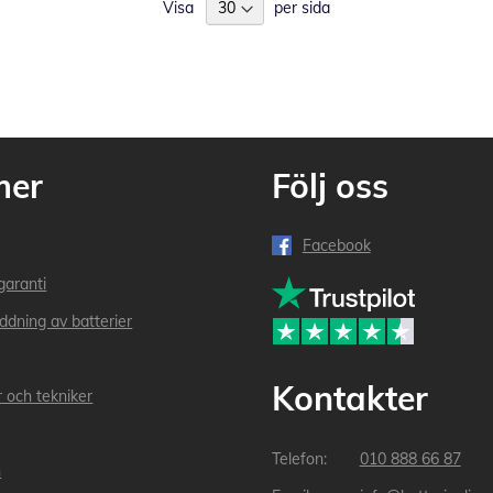
Visa
per sida
mer
Följ oss
Facebook
garanti
addning av batterier
Kontakter
r och tekniker
010 888 66 87
n