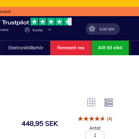
aranti
Min kundvagn
Förändra
0,00 SEK
rvice
Konto
Elektroniktillbehör
Remnant rea
Allt till elbil
(4)
448,95 SEK
Antal: