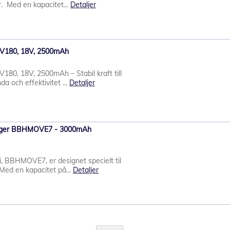
. Med en kapacitet...
Detaljer
BPV180, 18V, 2500mAh
V180, 18V, 2500mAh – Stabil kraft till
a och effektivitet ...
Detaljer
vsuger BBHMOVE7 - 3000mAh
i, BBHMOVE7, er designet specielt til
ed en kapacitet på...
Detaljer