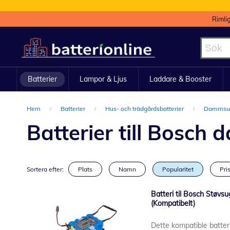
Rimli
Hoppa
till
innehållet
Batterier
Lampor & Ljus
Laddare & Booster
Hem
Batterier
Hus- och trädgårdsbatterier
Dammsug
Batterier till Bosc
Sortera efter:
Plats
Namn
Popularitet
Pris
Batteri til Bosch Stø
(Kompatibelt)
Dette kompatible batter