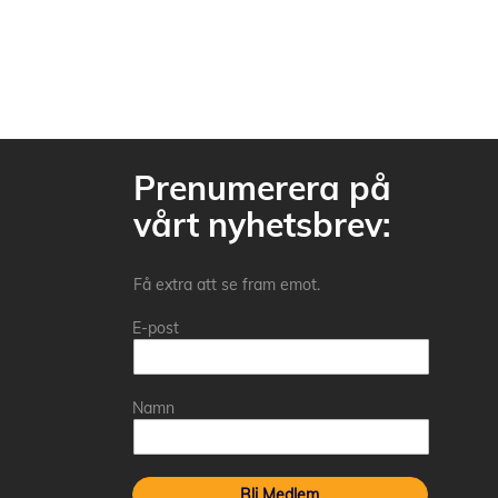
Prenumerera på
vårt nyhetsbrev:
Få extra att se fram emot.
E-post
Namn
Bli Medlem