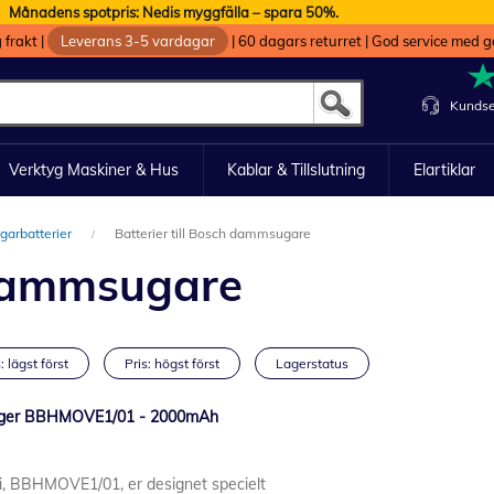
Månadens spotpris: Nedis myggfälla – spara 50%.
g frakt
|
Leverans 3-5 vardagar
|
60 dagars returret
|
God service med g
Kundse
Verktyg Maskiner & Hus
Kablar & Tillslutning
Elartiklar
arbatterier
Batterier till Bosch dammsugare
h dammsugare
: lägst först
Pris: högst först
Lagerstatus
vsuger BBHMOVE1/01 - 2000mAh
i, BBHMOVE1/01, er designet specielt