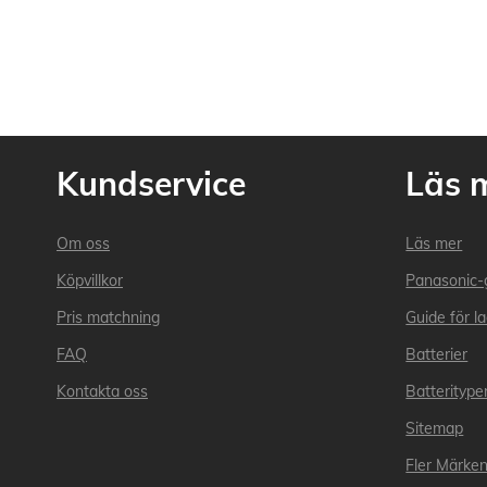
Kundservice
Läs 
Om oss
Läs mer
Köpvillkor
Panasonic-
Pris matchning
Guide för l
FAQ
Batterier
Kontakta oss
Batteritype
Sitemap
Fler Märke