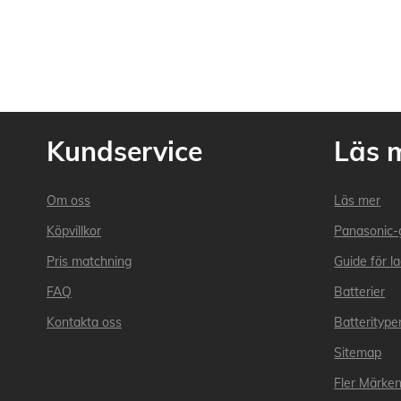
Kundservice
Läs 
Om oss
Läs mer
Köpvillkor
Panasonic-
Pris matchning
Guide för l
FAQ
Batterier
Kontakta oss
Batteritype
Sitemap
Fler Märke