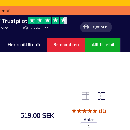
aranti
Min kundvagn
Förändra
0,00 SEK
rvice
Konto
Elektroniktillbehör
Remnant rea
Allt till elbil
(11)
519,00 SEK
Antal: