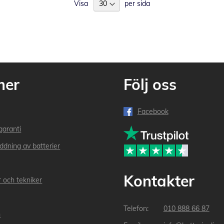
Visa
per sida
mer
Följ oss
Facebook
garanti
addning av batterier
Kontakter
r och tekniker
010 888 66 87
n