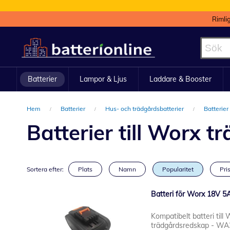
Rimli
Hoppa
till
innehållet
Batterier
Lampor & Ljus
Laddare & Booster
Hem
Batterier
Hus- och trädgårdsbatterier
Batterier
Batterier till Worx 
Sortera efter:
Plats
Namn
Popularitet
Pris
Batteri för Worx 18V 5
Kompatibelt batteri till
trädgårdsredskap - WA3