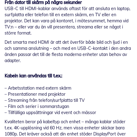
Från dator till skärm på några sekunder
USB-C till HDMI-kablar används oftast för att ansluta en laptop,
surfplatta eller telefon till en extern skärm, en TV eller en
projektor. Det kan vara på kontoret, i mötesrummet, hemma vid
TV:n – eller var du än vill presentera, streama eller se något i
större format.
Det smarta med HDMI är att det överför både bild och ljud i en
och samma anslutning – och med en USB-C-kontakt i den andra
änden passar det till de flesta moderna enheter utan behov av
adapter.
Kabeln kan användas till t.ex.:
– Arbetsstation med extern skärm
– Presentationer med projektor
– Streaming från telefon/surfplatta till TV
– Film och serier i sommarstugan
– Tillfälliga uppsättningar vid event och mässor
Kvaliteten beror på kabeltyp och enhet – många kablar stöder
t.ex. 4K-upplösning vid 60 Hz, men vissa enheter skickar bara
1080p. Det kräver också att din enhet stöder DisplayPort över