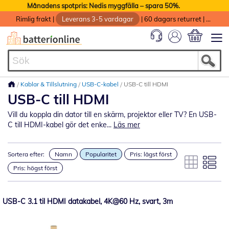
Månadens spotpris: Nedis myggfälla – spara 50%.
Rimlig frakt
|
Leverans 3-5 vardagar
|
60 dagars returret
|
God service med garanti
Min kundvag
Kablar & Tillslutning
USB-C-kabel
USB-C till HDMI
USB-C till HDMI
Vill du koppla din dator till en skärm, projektor eller TV? En USB-
C till HDMI-kabel gör det enke...
Läs mer
Sortera efter:
Namn
Popularitet
Pris: lägst först
Pris: högst först
USB-C 3.1 til HDMI datakabel, 4K@60 Hz, svart, 3m