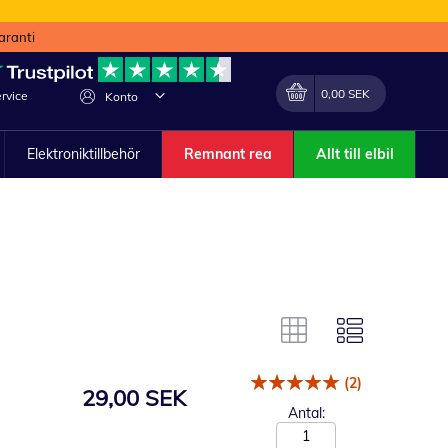
aranti
Min kundvagn
Förändra
0,00 SEK
rvice
Konto
Elektroniktillbehör
Remnant rea
Allt till elbil
(2)
29,00 SEK
Antal: