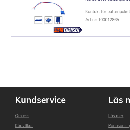
Kontakt för batteripake
Art.nr: 100012865
Kundservice
Läs 
Om oss
Läs mer
Köpvillkor
Panasonic-