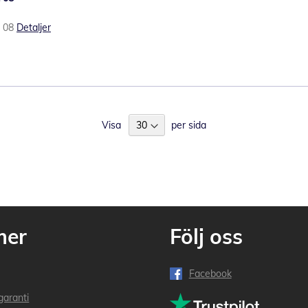
t 08
Detaljer
Visa
per sida
mer
Följ oss
Facebook
garanti