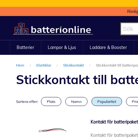
Rimli
Hoppa
till
innehållet
Batterier
Lampor & Ljus
Laddare & Booster
Hem
Elartiklar
Stickkontakt
Stickkontakt till batterip
Stickkontakt till bat
Sortera efter:
Plats
Namn
Popularitet
Pris
Kontakt för batteripake
Kontakt för batteripake