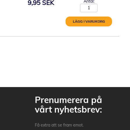
9,95 SEK
Antal:
LÄGG I VARUKORG
Prenumerera på
vårt nyhetsbrev:
Få extra att se fram emot.