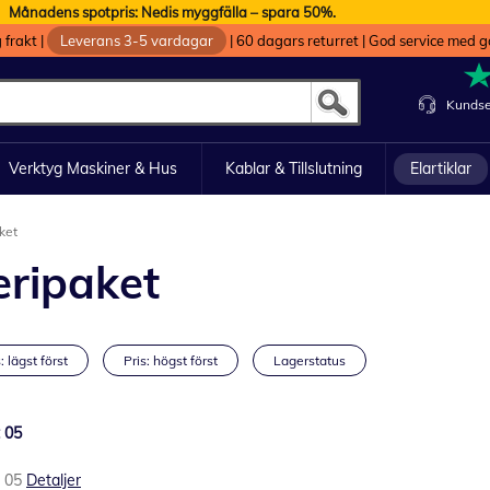
Månadens spotpris: Nedis myggfälla – spara 50%.
g frakt
|
Leverans 3-5 vardagar
|
60 dagars returret
|
God service med g
Kundse
Verktyg Maskiner & Hus
Kablar & Tillslutning
Elartiklar
aket
teripaket
: lägst först
Pris: högst först
Lagerstatus
t 05
t 05
Detaljer