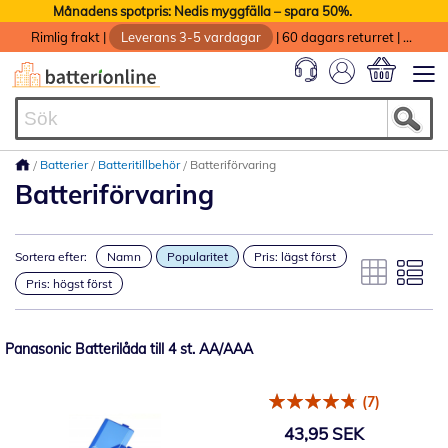
Månadens spotpris: Nedis myggfälla – spara 50%.
Rimlig frakt
|
Leverans 3-5 vardagar
|
60 dagars returret
|
God service med garanti
Min kundvag
Batterier
Batteritillbehör
Batteriförvaring
Batteriförvaring
Sortera efter:
Namn
Popularitet
Pris: lägst först
Pris: högst först
Panasonic Batterilåda till 4 st. AA/AAA
(7)
43,95 SEK