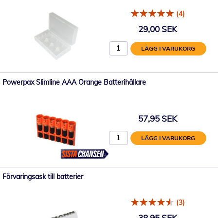
(4)
29,00 SEK
LÄGG I VARUKORG
Powerpax Slimline AAA Orange Batterihållare
57,95 SEK
LÄGG I VARUKORG
Förvaringsask till batterier
(3)
38,95 SEK