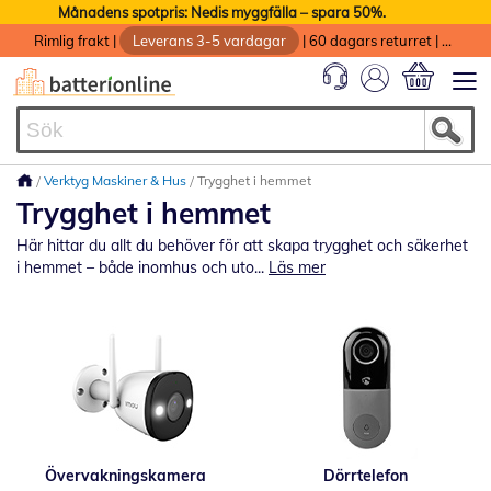
Månadens spotpris: Nedis myggfälla – spara 50%.
Rimlig frakt
|
Leverans 3-5 vardagar
|
60 dagars returret
|
God service med garanti
Min kundvag
Verktyg Maskiner & Hus
Trygghet i hemmet
Trygghet i hemmet
Här hittar du allt du behöver för att skapa trygghet och säkerhet
i hemmet – både inomhus och uto...
Läs mer
Övervakningskamera
Dörrtelefon