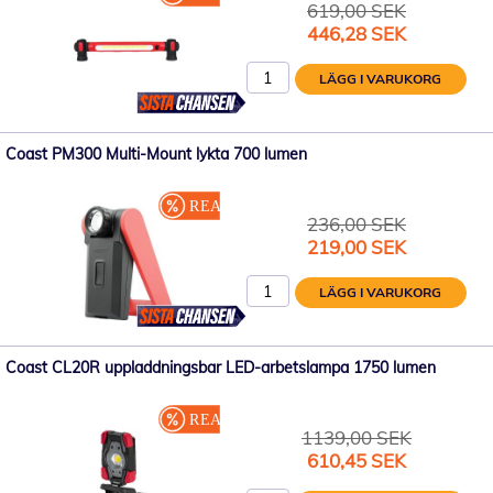
619,00 SEK
Specialpris
446,28 SEK
LÄGG I VARUKORG
Coast PM300 Multi-Mount lykta 700 lumen
236,00 SEK
Specialpris
219,00 SEK
LÄGG I VARUKORG
Coast CL20R uppladdningsbar LED-arbetslampa 1750 lumen
1139,00 SEK
Specialpris
610,45 SEK