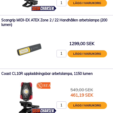
LÄGG I VARUKORG
Scangrip MIDI-EX ATEX Zone 2 / 22 Handhållen arbetslampa (200
lumen)
1299,00 SEK
LÄGG I VARUKORG
Coast CL10R uppladdningsbar arbetslampa, 1150 lumen
549,00 SEK
Specialpris
461,19 SEK
LÄGG I VARUKORG