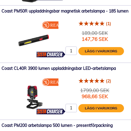
Coast PM50R uppladdningsbar magnetisk arbetslampa - 185 lumen
(1)
189,00 SEK
Specialpris
147,76 SEK
LÄGG I VARUKORG
Coast CL40R 3900 lumen uppladdningsbar LED-arbetslampa
(2)
1799,00 SEK
Specialpris
968,66 SEK
LÄGG I VARUKORG
Coast PM200 arbetslampa 500 lumen - presentförpackning