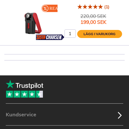
(1)
220,00 SEK
Specialpris
199,00 SEK
LÄGG I VARUKORG
Kundservice