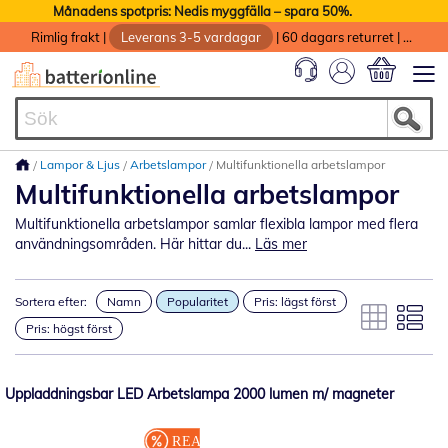
Månadens spotpris: Nedis myggfälla – spara 50%.
Rimlig frakt
|
Leverans 3-5 vardagar
|
60 dagars returret
|
God service med garanti
Min kundvag
Lampor & Ljus
Arbetslampor
Multifunktionella arbetslampor
Multifunktionella arbetslampor
Multifunktionella arbetslampor samlar flexibla lampor med flera
användningsområden. Här hittar du...
Läs mer
Sortera efter:
Namn
Popularitet
Pris: lägst först
Pris: högst först
Uppladdningsbar LED Arbetslampa 2000 lumen m/ magneter