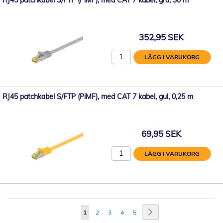
RJ45 patchkabel S/FTP (PiMF), med CAT 7 kabel, grå, 30 m
352,95 SEK
LÄGG I VARUKORG
RJ45 patchkabel S/FTP (PiMF), med CAT 7 kabel, gul, 0,25 m
69,95 SEK
LÄGG I VARUKORG
Sida
Sida
Nästa
You're
Sida
Sida
Sida
Sida
1
2
3
4
5