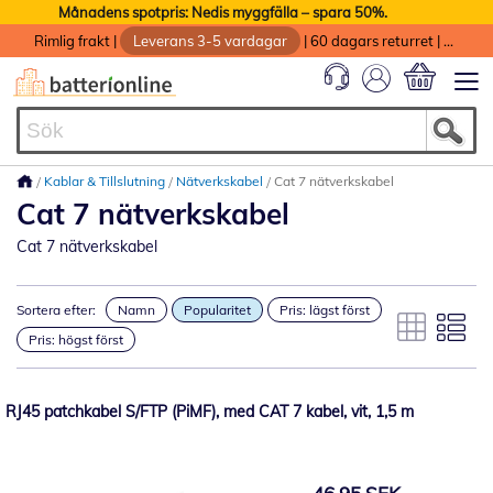
Månadens spotpris: Nedis myggfälla – spara 50%.
Rimlig frakt
|
Leverans 3-5 vardagar
|
60 dagars returret
|
God service med garanti
Min kundvag
Kablar & Tillslutning
Nätverkskabel
Cat 7 nätverkskabel
Cat 7 nätverkskabel
Cat 7 nätverkskabel
Sortera efter:
Namn
Popularitet
Pris: lägst först
Pris: högst först
RJ45 patchkabel S/FTP (PiMF), med CAT 7 kabel, vit, 1,5 m