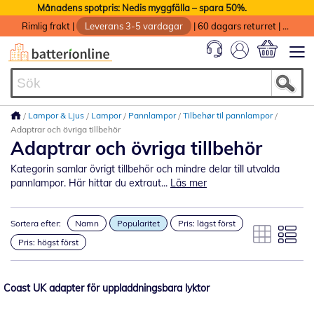
Månadens spotpris: Nedis myggfälla – spara 50%.
Rimlig frakt
|
Leverans 3-5 vardagar
|
60 dagars returret
|
God service med garanti
Min kundvag
Lampor & Ljus
Lampor
Pannlampor
Tilbehør til pannlampor
Adaptrar och övriga tillbehör
Adaptrar och övriga tillbehör
Kategorin samlar övrigt tillbehör och mindre delar till utvalda
pannlampor. Här hittar du extraut...
Läs mer
Sortera efter:
Namn
Popularitet
Pris: lägst först
Pris: högst först
Coast UK adapter för uppladdningsbara lyktor