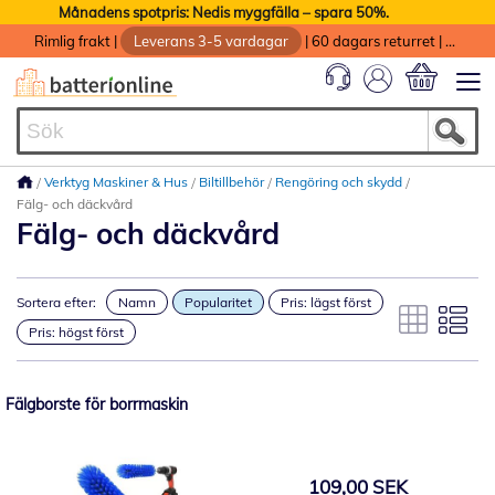
Månadens spotpris: Nedis myggfälla – spara 50%.
Rimlig frakt
|
Leverans 3-5 vardagar
|
60 dagars returret
|
God service med garanti
Min kundvag
Verktyg Maskiner & Hus
Biltillbehör
Rengöring och skydd
Fälg- och däckvård
Fälg- och däckvård
Sortera efter:
Namn
Popularitet
Pris: lägst först
Pris: högst först
Fälgborste för borrmaskin
109,00 SEK