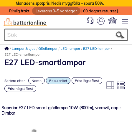
Månadens spotpris: Nedis myggfälla – spara 50%.
Rimlig frakt
|
Leverans 3-5 vardagar
|
60 dagars returret
|
God service med garanti
Min kundvag
Lampor & Ljus
Glödlampor
LED-lampor
E27 LED-lampor
E27 LED-smartlampor
E27 LED-smartlampor
Sortera efter:
Namn
Popularitet
Pris: lägst först
Pris: högst först
Superior E27 LED smart glödlampa 10W (800lm), varmvit, app -
Dimbar