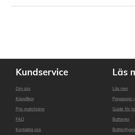
Kundservice
Läs 
Om oss
Läs mer
Köpvillkor
Panasonic-
Pris matchning
Guide för l
FAQ
Batterier
Kontakta oss
Batteritype