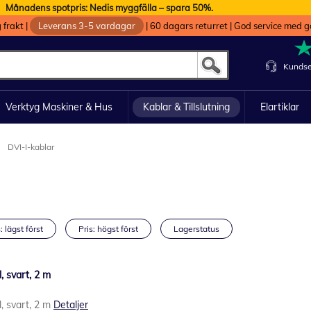
Månadens spotpris: Nedis myggfälla – spara 50%.
g frakt
|
Leverans 3-5 vardagar
|
60 dagars returret
|
God service med g
Kundse
Verktyg Maskiner & Hus
Kablar & Tillslutning
Elartiklar
DVI-I-kablar
: lägst först
Pris: högst först
Lagerstatus
 svart, 2 m
, svart, 2 m
Detaljer