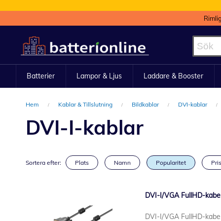
Rimli
Hoppa
till
innehållet
Batterier
Lampor & Ljus
Laddare & Booster
Hem
Kablar & Tillslutning
Bildkablar
DVI-kablar
DVI-I-kablar
Sortera efter:
Plats
Namn
Popularitet
Pris
DVI-I/VGA FullHD-kabel,
DVI-I/VGA FullHD-kabel