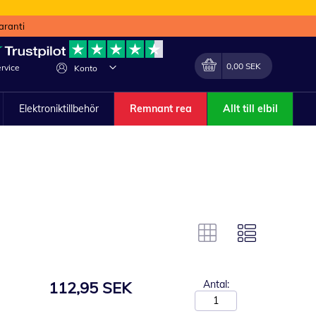
aranti
Min kundvagn
Förändra
0,00 SEK
rvice
Konto
Elektroniktillbehör
Remnant rea
Allt till elbil
112,95 SEK
Antal: