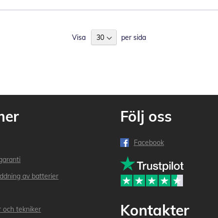
Visa
per sida
mer
Följ oss
Facebook
garanti
addning av batterier
Kontakter
r och tekniker