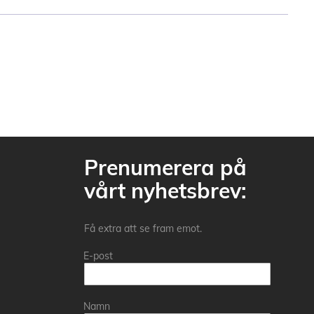
Prenumerera på
vårt nyhetsbrev:
Få extra att se fram emot.
E-post
Namn