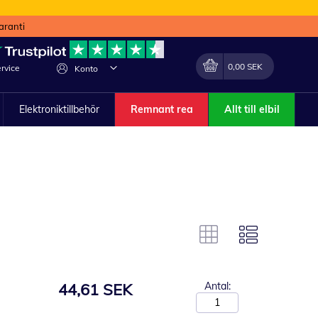
aranti
Min kundvagn
Förändra
0,00 SEK
rvice
Konto
Elektroniktillbehör
Remnant rea
Allt till elbil
44,61 SEK
Antal: