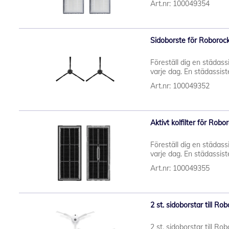
Art.nr: 100049354
Sidoborste för Roborock
Föreställ dig en städassi
varje dag. En städassiste
Art.nr: 100049352
Aktivt kolfilter för Robo
Föreställ dig en städassi
varje dag. En städassiste
Art.nr: 100049355
2 st. sidoborstar till R
2 st. sidoborstar till R