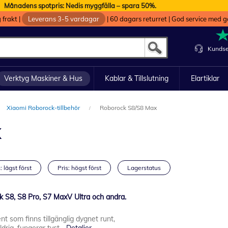
Månadens spotpris: Nedis myggfälla – spara 50%.
g frakt
|
Leverans 3-5 vardagar
|
60 dagars returret
|
God service med g
Kundse
Verktyg Maskiner & Hus
Kablar & Tillslutning
Elartiklar
Xiaomi Roborock-tillbehör
Roborock S8/S8 Max
x
: lägst först
Pris: högst först
Lagerstatus
S8, S8 Pro, S7 MaxV Ultra och andra.
nt som finns tillgänglig dygnet runt,