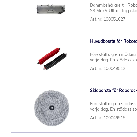
Dammbehållare till Rob
S8 MaxV Ultra i toppskic
Art.nr: 100051027
Huvudborste för Roboro
Föreställ dig en städassi
varje dag. En städassiste
Art.nr: 100049512
Sidoborste för Roboroc
Föreställ dig en städassi
varje dag. En städassiste
Art.nr: 100049515