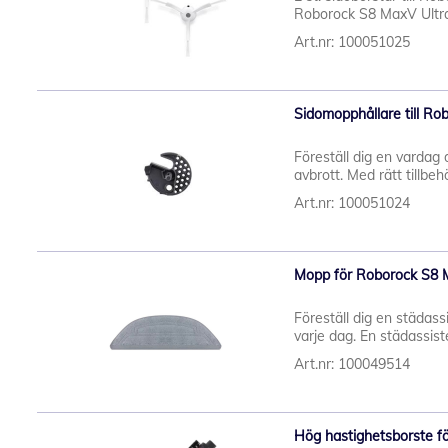
Roborock S8 MaxV Ultra
Art.nr: 100051025
Sidomopphållare till Ro
Föreställ dig en vardag 
avbrott. Med rätt tillbeh
Art.nr: 100051024
Mopp för Roborock S8 
Föreställ dig en städassi
varje dag. En städassiste
Art.nr: 100049514
Hög hastighetsborste f