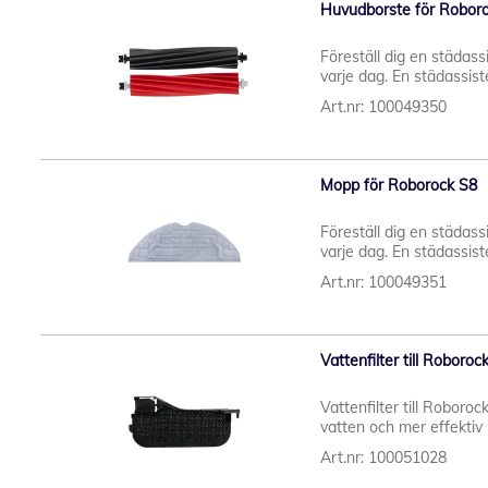
Huvudborste för Roboro
Föreställ dig en städassi
varje dag. En städassiste
Art.nr: 100049350
Mopp för Roborock S8
Föreställ dig en städassi
varje dag. En städassiste
Art.nr: 100049351
Vattenfilter till Roboro
Vattenfilter till Roboro
vatten och mer effektiv 
Art.nr: 100051028