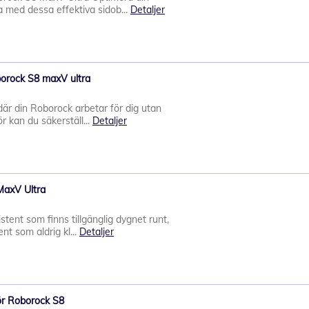
 med dessa effektiva sidob...
Detaljer
borock S8 maxV ultra
där din Roborock arbetar för dig utan
ör kan du säkerställ...
Detaljer
MaxV Ultra
stent som finns tillgänglig dygnet runt,
nt som aldrig kl...
Detaljer
ör Roborock S8