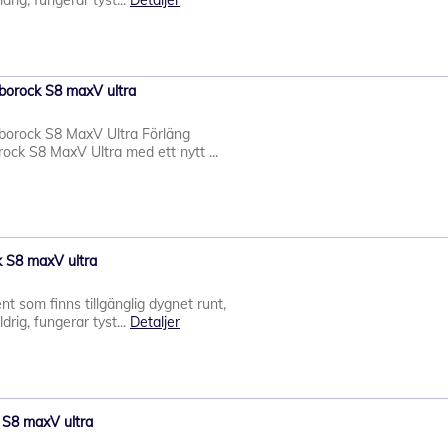
drig, fungerar tyst...
Detaljer
oborock S8 maxV ultra
oborock S8 MaxV Ultra Förläng
ock S8 MaxV Ultra med ett nytt ...
 S8 maxV ultra
nt som finns tillgänglig dygnet runt,
drig, fungerar tyst...
Detaljer
 S8 maxV ultra