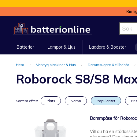
Rimli
Hoppa
till
innehållet
Batterier
Lampor & Ljus
Laddare & Booster
Hem
Verktyg Maskiner & Hus
Dammsugare & tillbehör
Roborock S8/S8 Ma
Sortera efter:
Plats
Namn
Popularitet
Pris
Dammpåse för Roborock 
Vill du ha en städassiste