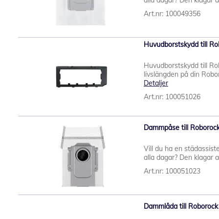
alla dagar? Den klagar al
Art.nr: 100049356
Huvudborstskydd till R
Huvudborstskydd till R
livslängden på din Robor
Detaljer
Art.nr: 100051026
Dammpåse till Roborock
Vill du ha en städassiste
alla dagar? Den klagar al
Art.nr: 100051023
Dammlåda till Roborock