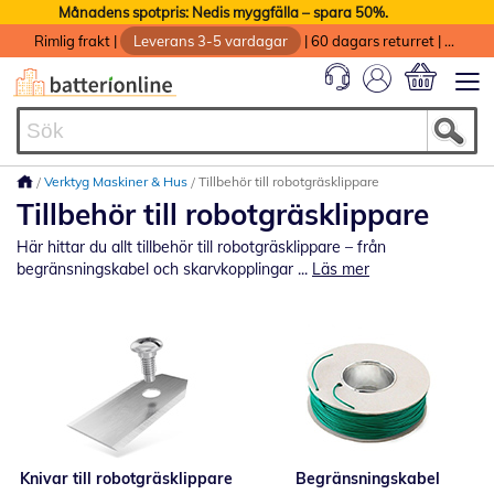
Månadens spotpris: Nedis myggfälla – spara 50%.
Rimlig frakt
|
Leverans 3-5 vardagar
|
60 dagars returret
|
God service med garanti
Min kundvag
Verktyg Maskiner & Hus
Tillbehör till robotgräsklippare
Tillbehör till robotgräsklippare
Här hittar du allt tillbehör till robotgräsklippare – från
begränsningskabel och skarvkopplingar ...
Läs mer
Knivar till robotgräsklippare
Begränsningskabel