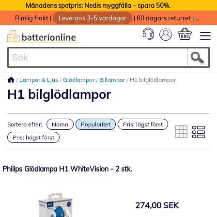
Månadens spotpris: Nedis myggfälla – spara 50%.
Rimlig frakt
|
Leverans 3-5 vardagar
|
60 dagars returret
|
God service med garanti
Min kundvag
Lampor & Ljus
Glödlampor
Billampor
H1 bilglödlampor
H1 bilglödlampor
Sortera efter:
Namn
Popularitet
Pris: lägst först
Pris: högst först
Philips Glödlampa H1 WhiteVision - 2 stk.
274,00 SEK