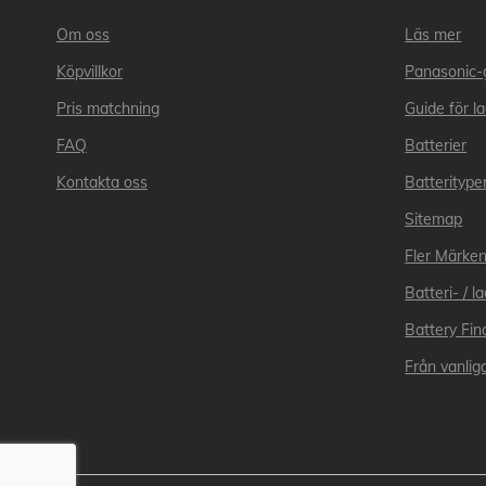
Om oss
Läs mer
Köpvillkor
Panasonic-
Pris matchning
Guide för l
FAQ
Batterier
Kontakta oss
Batteritype
Sitemap
Fler Märke
Batteri- / 
Battery Fin
Från vanliga