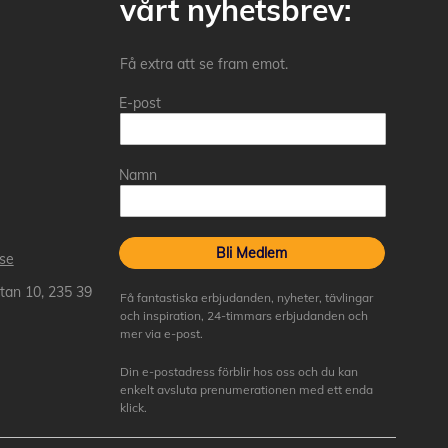
vårt nyhetsbrev:
Få extra att se fram emot.
E-post
Namn
Bli Medlem
.se
tan 10, 235 39
Få fantastiska erbjudanden, nyheter, tävlingar
och inspiration, 24-timmars erbjudanden och
mer via e-post.
Din e-postadress förblir hos oss och du kan
enkelt avsluta prenumerationen med ett enda
klick.