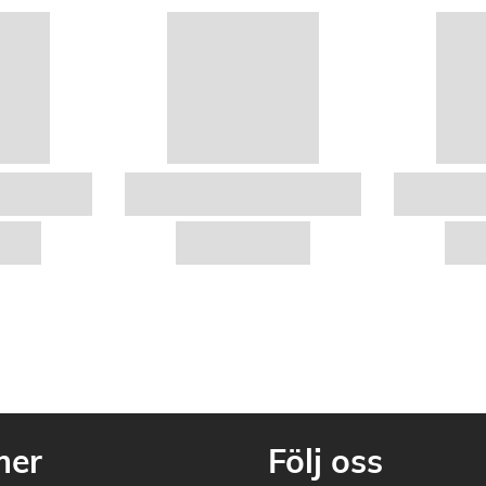
mer
Följ oss