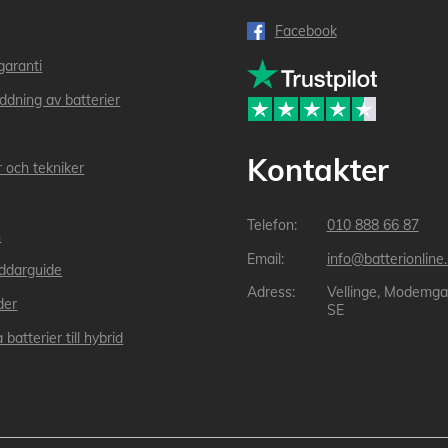
Facebook
garanti
addning av batterier
Kontakter
r och tekniker
010 888 66 87
n
info@batterionline
laddarguide
Vellinge, Modemga
der
SE
 batterier till hybrid