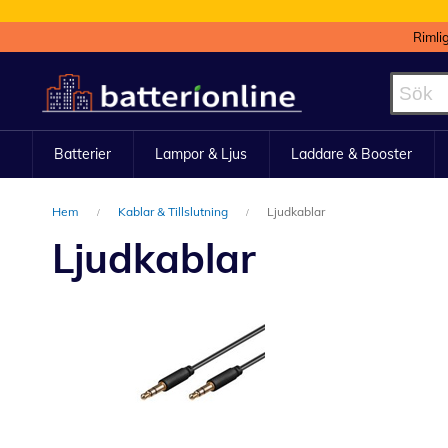
Rimli
Hoppa
till
innehållet
Batterier
Lampor & Ljus
Laddare & Booster
Hem
Kablar & Tillslutning
Ljudkablar
Ljudkablar