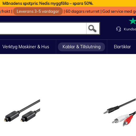
Månadens spotpris: Nedis myggfälla – spara 50%.
g frakt
|
Leverans 3-5 vardagar
|
60 dagars returret
|
God service med g
Kundse
Verktyg Maskiner & Hus
Kablar & Tillslutning
Elartiklar