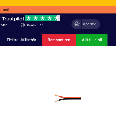
aranti
Min kundvagn
Förändra
0,00 SEK
rvice
Konto
Elektroniktillbehör
Remnant rea
Allt till elbil