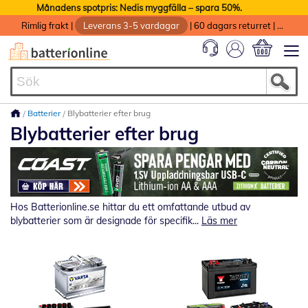
Månadens spotpris: Nedis myggfälla – spara 50%.
Rimlig frakt
|
Leverans 3-5 vardagar
|
60 dagars returret
|
God service med garanti
Min kundvag
Batterier
Blybatterier efter brug
Blybatterier efter brug
Hos Batterionline.se hittar du ett omfattande utbud av
blybatterier som är designade för specifik...
Läs mer