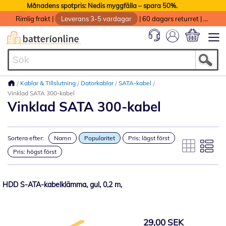
Månadens spotpris: Nedis myggfälla – spara 50%.
Rimlig frakt
|
Leverans 3-5 vardagar
|
60 dagars returret
|
God service med garanti
Min kundvag
Kablar & Tillslutning
Datorkablar
SATA-kabel
Vinklad SATA 300-kabel
Vinklad SATA 300-kabel
Sortera efter:
Namn
Popularitet
Pris: lägst först
Pris: högst först
HDD S-ATA-kabelklämma, gul, 0,2 m,
29,00 SEK