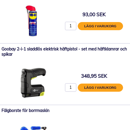
93,00 SEK
LÄGG I VARUKORG
Goobay 2-i-1 sladdlös elektrisk häftpistol - set med häftklamrar och
spikar
348,95 SEK
LÄGG I VARUKORG
Fälgborste för borrmaskin