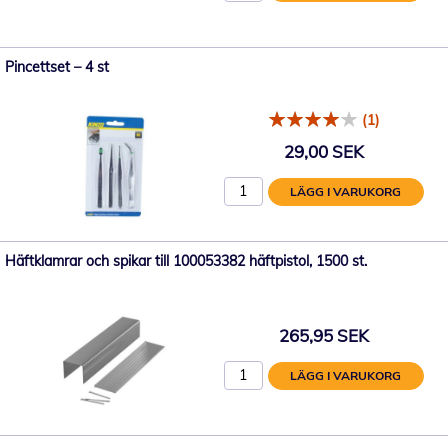
Pincettset – 4 st
(1)
29,00 SEK
LÄGG I VARUKORG
Häftklamrar och spikar till 100053382 häftpistol, 1500 st.
265,95 SEK
LÄGG I VARUKORG