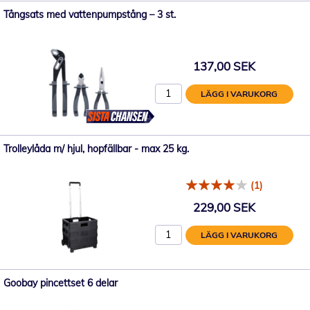
Tångsats med vattenpumpstång – 3 st.
137,00 SEK
LÄGG I VARUKORG
Trolleylåda m/ hjul, hopfällbar - max 25 kg.
(1)
229,00 SEK
LÄGG I VARUKORG
Goobay pincettset 6 delar