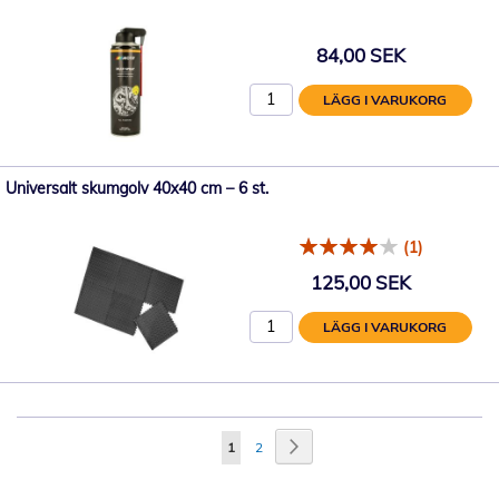
84,00 SEK
LÄGG I VARUKORG
Universalt skumgolv 40x40 cm – 6 st.
(1)
125,00 SEK
LÄGG I VARUKORG
Sida
Sida
Nästa
You're
Sida
1
2
currently