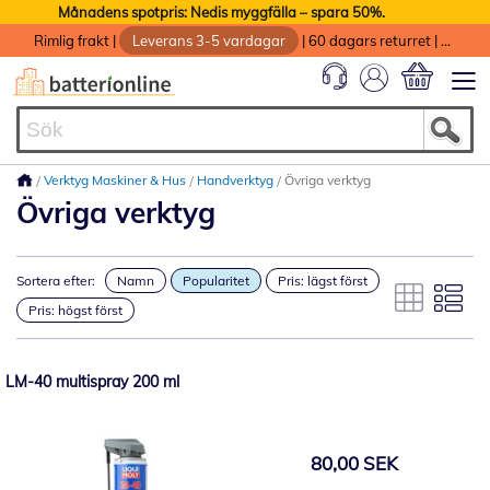
Månadens spotpris: Nedis myggfälla – spara 50%.
Rimlig frakt
|
Leverans 3-5 vardagar
|
60 dagars returret
|
God service med garanti
Min kundvag
Verktyg Maskiner & Hus
Handverktyg
Övriga verktyg
Övriga verktyg
Sortera efter:
Namn
Popularitet
Pris: lägst först
Pris: högst först
LM-40 multispray 200 ml
80,00 SEK