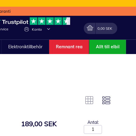
aranti
Min kundvagn
Förändra
0,00 SEK
rvice
Konto
Elektroniktillbehör
Remnant rea
Allt till elbil
189,00 SEK
Antal: