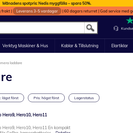
Månadens spotpris: Nedis myggfälla – spara 50%.
g frakt
|
Leverans 3-5 vardagar
|
60 dagars returret
|
God service med g
Kundse
Verktyg Maskiner & Hus
Kablar & Tillslutning
Elartiklar
mera laddare
re
: lägst först
Pris: högst först
Lagerstatus
ro Hero9, Hero10, Hero11
ro Hero9, Hero10, Hero11 En kompakt