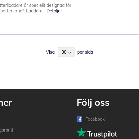
eriladdare är speciellt designad för
atterierna*. Laddare...
Detaljer
Visa
per sida
mer
Följ oss
Facebook
garanti