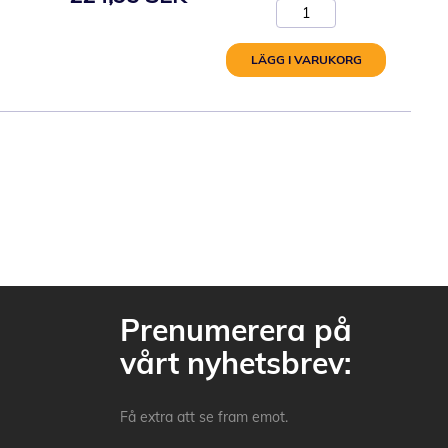
LÄGG I VARUKORG
Prenumerera på
vårt nyhetsbrev:
Få extra att se fram emot.