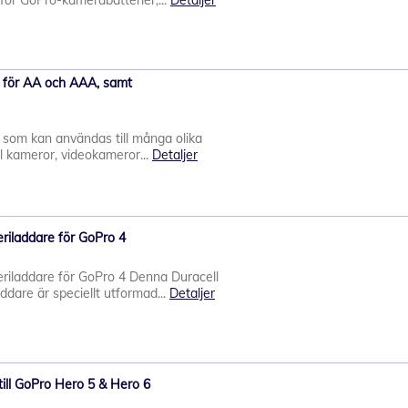
för GoPro-kamerabatterier,...
Detaljer
e för AA och AAA, samt
e som kan användas till många olika
ll kameror, videokameror...
Detaljer
riladdare för GoPro 4
riladdare för GoPro 4 Denna Duracell
are är speciellt utformad...
Detaljer
till GoPro Hero 5 & Hero 6