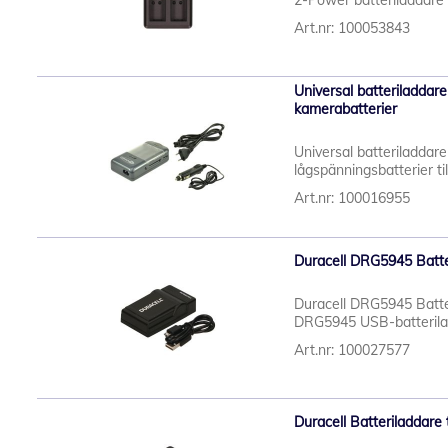
2-Power batteriladdare 
Art.nr: 100053843
Universal batteriladdar
kamerabatterier
Universal batteriladdar
lågspänningsbatterier ti
Art.nr: 100016955
Duracell DRG5945 Batte
Duracell DRG5945 Batte
DRG5945 USB-batteriladd
Art.nr: 100027577
Duracell Batteriladdare 