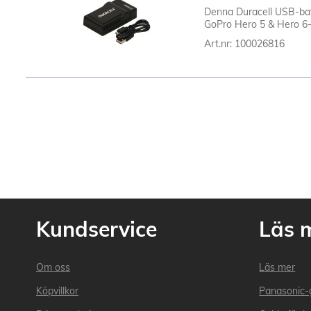
Denna Duracell USB-batt
GoPro Hero 5 & Hero 6-b
Art.nr: 100026816
Kundservice
Läs 
Om oss
Läs mer
Köpvillkor
Panasonic-