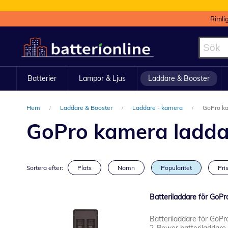
Rimli
Hoppa
till
innehållet
Batterier
Lampor & Ljus
Laddare & Booster
Hem
Laddare & Booster
Laddare - kamera
GoPro ka
GoPro kamera ladda
Sortera efter:
Plats
Namn
Popularitet
Pris
Batteriladdare för GoP
Batteriladdare för GoP