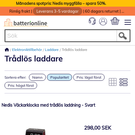
Månadens spotpris: Nedis myggfälla – spara 50%.
Rimlig frakt
|
Leverans 3-5 vardagar
|
60 dagars returret
|
God service med garanti
Min kundvag
Elektroniktillbehör
Laddare
Trådlös laddare
Trådlös laddare
Sortera efter:
Namn
Popularitet
Pris: lägst först
Pris: högst först
Nedis Väckarklocka med trådlös laddning - Svart
298,00 SEK