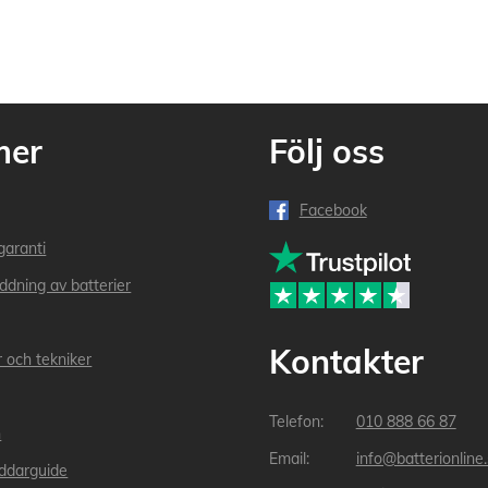
mer
Följ oss
Facebook
garanti
addning av batterier
Kontakter
r och tekniker
010 888 66 87
n
info@batterionline
laddarguide