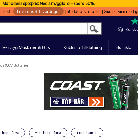
Månadens spotpris: Nedis myggfälla – spara 50%.
g frakt
|
Leverans 3-5 vardagar
|
60 dagars returret
|
God service med g
Kundse
Verktyg Maskiner & Hus
Kablar & Tillslutning
Elartiklar
ch 9.6V Batterier
: lägst först
Pris: högst först
Lagerstatus