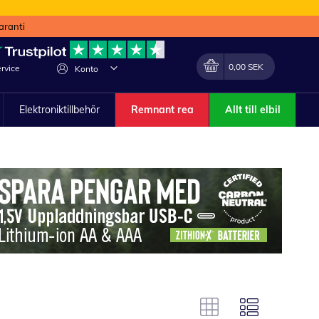
aranti
Min kundvagn
Förändra
0,00 SEK
rvice
Konto
Elektroniktillbehör
Remnant rea
Allt till elbil