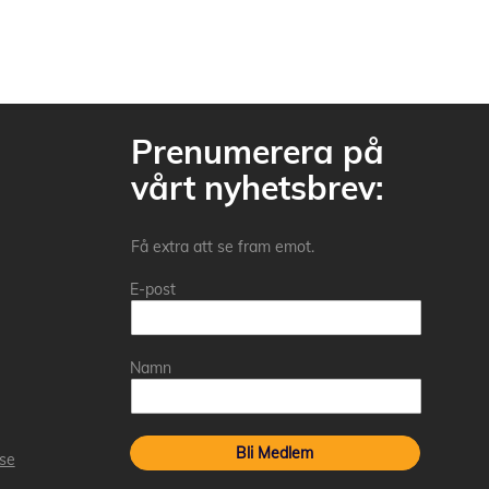
Prenumerera på
vårt nyhetsbrev:
Få extra att se fram emot.
E-post
Namn
Bli Medlem
.se