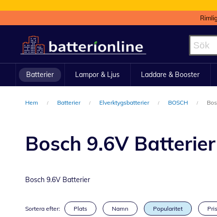
Rimli
Hoppa
till
innehållet
Batterier
Lampor & Ljus
Laddare & Booster
Hem
Batterier
Elverktygsbatterier
BOSCH
Bos
Bosch 9.6V Batterier
Bosch 9.6V Batterier
Sortera efter:
Plats
Namn
Popularitet
Pris