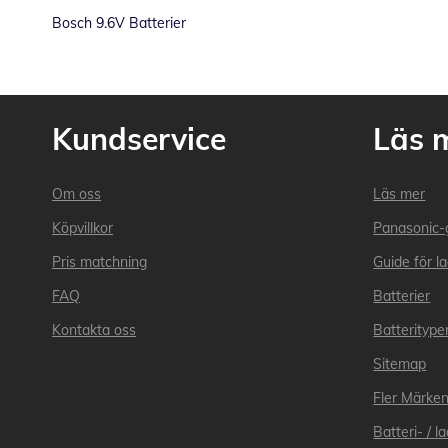
Bosch 9.6V Batterier
Kundservice
Läs 
Om oss
Läs mer
Köpvillkor
Panasonic-
Pris matchning
Guide för l
FAQ
Batterier
Kontakta oss
Batteritype
Sitemap
Fler Märke
Batteri- / 