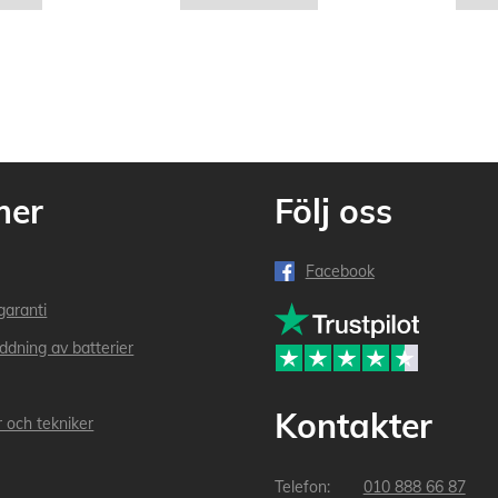
mer
Följ oss
Facebook
garanti
addning av batterier
Kontakter
r och tekniker
010 888 66 87