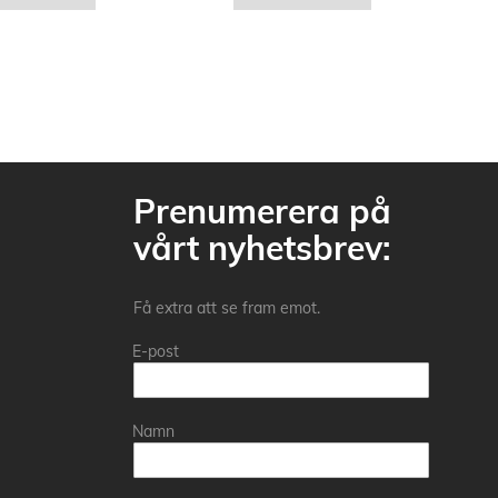
Prenumerera på
vårt nyhetsbrev:
Få extra att se fram emot.
E-post
Namn