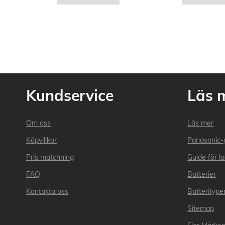
Kundservice
Läs 
Om oss
Läs mer
Köpvillkor
Panasonic-
Pris matchning
Guide för l
FAQ
Batterier
Kontakta oss
Batteritype
Sitemap