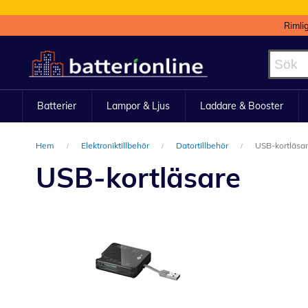
Rimli
Hoppa
till
innehållet
Batterier
Lampor & Ljus
Laddare & Booster
Hem
Elektroniktillbehör
Datortillbehör
USB-kortläsa
USB-kortläsare