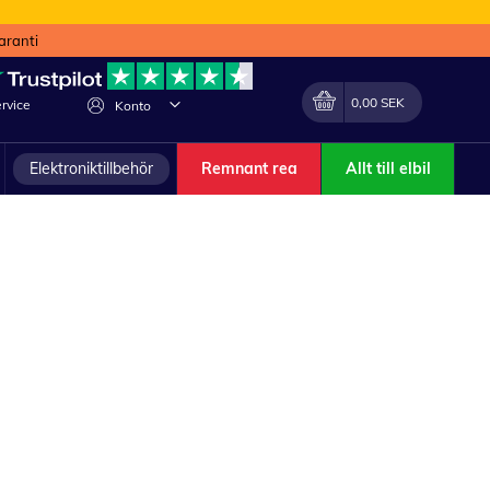
aranti
Min kundvagn
Förändra
0,00 SEK
rvice
Konto
Elektroniktillbehör
Remnant rea
Allt till elbil