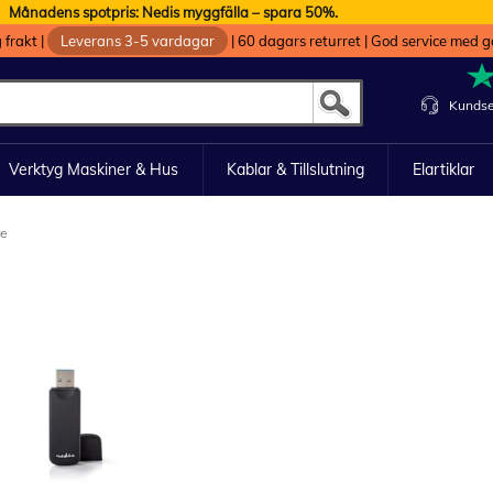
Månadens spotpris: Nedis myggfälla – spara 50%.
g frakt
|
Leverans 3-5 vardagar
|
60 dagars returret
|
God service med g
Kundse
Verktyg Maskiner & Hus
Kablar & Tillslutning
Elartiklar
re