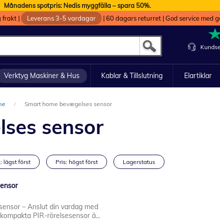
Månadens spotpris: Nedis myggfälla – spara 50%.
g frakt
|
Leverans 3-5 vardagar
|
60 dagars returret
|
God service med g
Kundse
Verktyg Maskiner & Hus
Kablar & Tillslutning
Elartiklar
me
Smart home bevægelses sensor
ses sensor
: lägst först
Pris: högst först
Lagerstatus
sensor
sensor – Anslut din vardag med
 kompakta PIR-rörelsesensor ä...