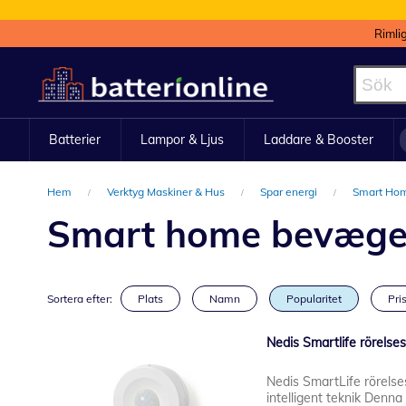
Rimli
Hoppa
till
innehållet
Batterier
Lampor & Ljus
Laddare & Booster
Hem
Verktyg Maskiner & Hus
Spar energi
Smart Ho
Smart home bevægel
Sortera efter:
Plats
Namn
Popularitet
Pris
Nedis Smartlife rörelse
Nedis SmartLife rörelse
intelligent teknik Denna