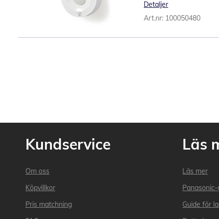
Detaljer
Art.nr: 100050480
Kundservice
Läs 
Om oss
Läs mer
Köpvillkor
Panasonic-
Pris matchning
Guide för l