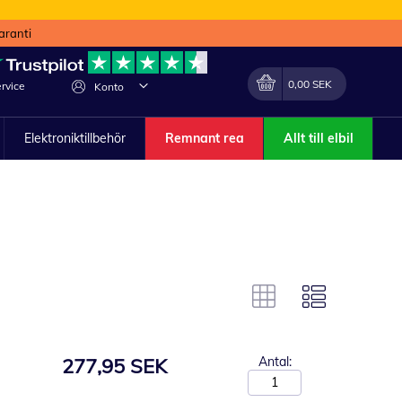
aranti
Min kundvagn
Förändra
0,00 SEK
rvice
Konto
Elektroniktillbehör
Remnant rea
Allt till elbil
277,95 SEK
Antal: