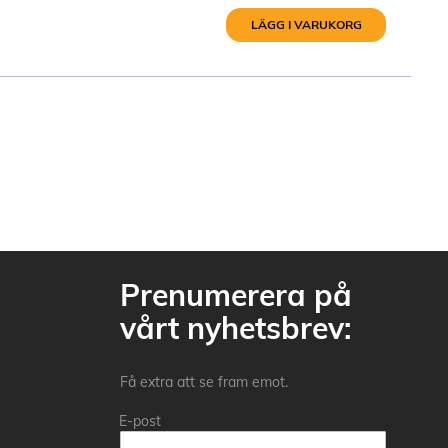
LÄGG I VARUKORG
Prenumerera på
vårt nyhetsbrev:
Få extra att se fram emot.
E-post