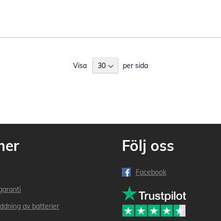
Visa
per sida
mer
Följ oss
Facebook
garanti
addning av batterier