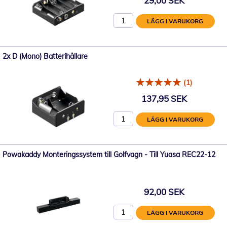
29,00 SEK
LÄGG I VARUKORG
2x D (Mono) Batterihållare
(1)
137,95 SEK
LÄGG I VARUKORG
Powakaddy Monteringssystem till Golfvagn - Till Yuasa REC22-12
92,00 SEK
LÄGG I VARUKORG