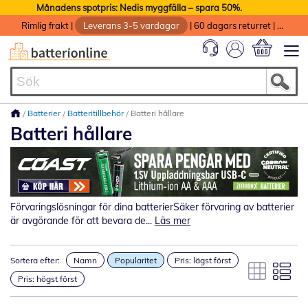
Månadens spotpris: Nedis myggfälla – spara 50%.
Rimlig frakt
|
Leverans 3-5 vardagar
|
60 dagars returret
|
God service med garanti
Min kundvag
Batterier
Batteritillbehör
Batteri hållare
Batteri hållare
Förvaringslösningar för dina batterierSäker förvaring av batterier
är avgörande för att bevara de...
Läs mer
Sortera efter:
Namn
Popularitet
Pris: lägst först
Pris: högst först