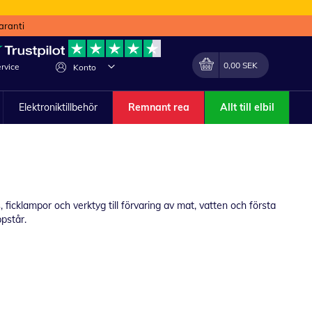
aranti
Min kundvagn
Förändra
0,00 SEK
rvice
Konto
Elektroniktillbehör
Remnant rea
Allt till elbil
ficklampor och verktyg till förvaring av mat, vatten och första
ppstår.