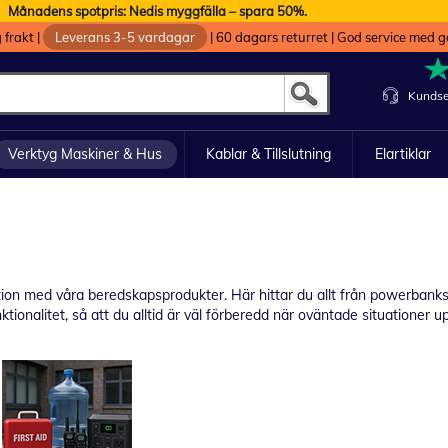
Månadens spotpris: Nedis myggfälla – spara 50%.
g frakt
|
Leverans 3-5 vardagar
|
60 dagars returret
|
God service med g
Kundse
Verktyg Maskiner & Hus
Kablar & Tillslutning
Elartiklar
ion med våra beredskapsprodukter. Här hittar du allt från powerbanks, 
tionalitet, så att du alltid är väl förberedd när oväntade situationer u