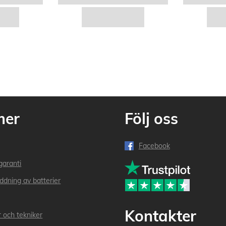
mer
Följ oss
Facebook
garanti
addning av batterier
Kontakter
r och tekniker