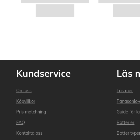
Kundservice
Läs 
Om oss
Läs mer
Köpvillkor
Panasonic-
Pris matchning
Guide för l
FAQ
Batterier
Kontakta oss
Batteritype