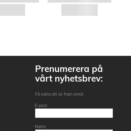
Prenumerera på
vårt nyhetsbrev:
Få extra att se fram emot.
E-post
Namn