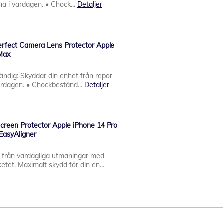
na i vardagen. • Chock...
Detaljer
rfect Camera Lens Protector Apple
 Max
tändig: Skyddar din enhet från repor
ardagen. • Chockbeständ...
Detaljer
creen Protector Apple iPhone 14 Pro
 EasyAligner
 från vardagliga utmaningar med
tet. Maximalt skydd för din en...