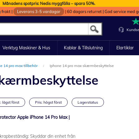
Månadens spotpris: Nedis myggfälla – spara 50%.
g frakt
|
Leverans 3-5 vardagar
|
60 dagars returret
|
God service med g
Kundse
Verktyg Maskiner & Hus
Kablar & Tillslutning
Elartiklar
e 14 pro max tillbehör
Iphone 14 pro max skærmbeskyttelse
skærmbeskyttelse
: lägst först
Pris: högst först
Lagerstatus
otector Apple iPhone 14 Pro Max |
Skrapbeständig: Skyddar din enhet från