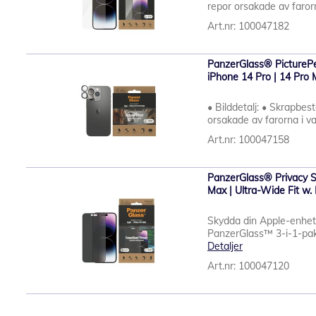
repor orsakade av faror
Art.nr: 100047182
PanzerGlass® PicturePe
iPhone 14 Pro | 14 Pro
• Bilddetalj: • Skrapbes
orsakade av farorna i v
Art.nr: 100047158
PanzerGlass® Privacy S
Max | Ultra-Wide Fit w.
Skydda din Apple-enhet
PanzerGlass™ 3-i-1-pake
Detaljer
Art.nr: 100047120