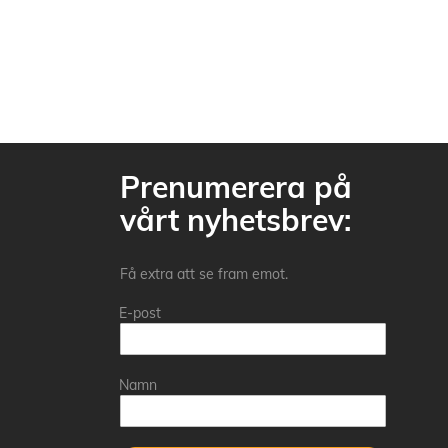
Prenumerera på
vårt nyhetsbrev:
Få extra att se fram emot.
E-post
Namn