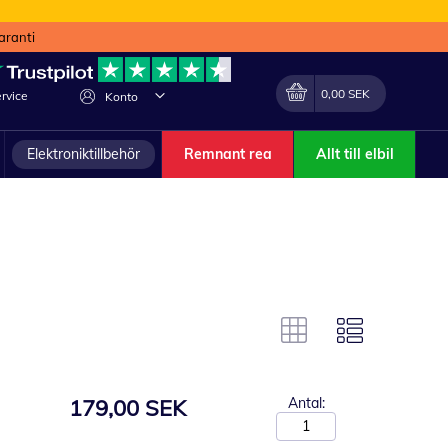
aranti
Min kundvagn
Förändra
0,00 SEK
rvice
Konto
Elektroniktillbehör
Remnant rea
Allt till elbil
179,00 SEK
Antal: