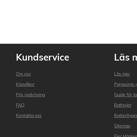
Kundservice
Läs 
Om oss
Läs mer
Köpvillkor
Panasonic-
Pris matchning
Guide för l
FAQ
Batterier
Kontakta oss
Batteritype
Sitemap
Fler Märke