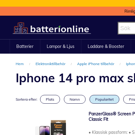
Rimli
Hoppa
till
innehållet
Batterier
Lampor & Ljus
Laddare & Booster
Hem
Elektroniktillbehör
Apple iPhone tillbehör
Iphon
Iphone 14 pro max 
Sortera efter:
Plats
Namn
Popularitet
Pris
PanzerGlass® Screen Pr
Classic Fit
• Klassisk passform: • 