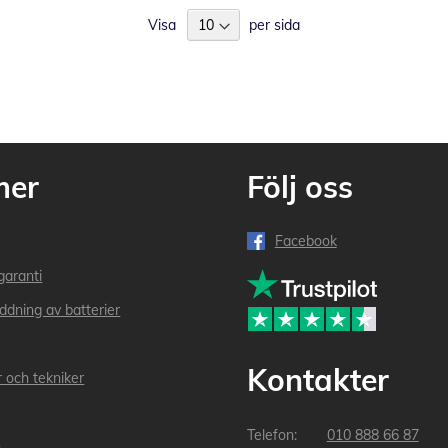
Visa
per sida
mer
Följ oss
Facebook
garanti
addning av batterier
Kontakter
r och tekniker
010 888 66 87
n