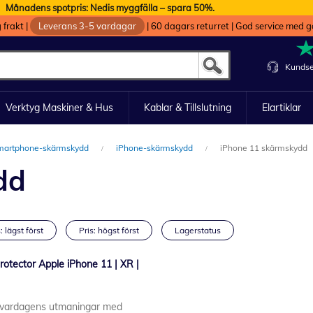
Månadens spotpris: Nedis myggfälla – spara 50%.
g frakt
|
Leverans 3-5 vardagar
|
60 dagars returret
|
God service med g
Kundse
Verktyg Maskiner & Hus
Kablar & Tillslutning
Elartiklar
martphone-skärmskydd
iPhone-skärmskydd
iPhone 11 skärmskydd
dd
: lägst först
Pris: högst först
Lagerstatus
otector Apple iPhone 11 | XR |
n vardagens utmaningar med