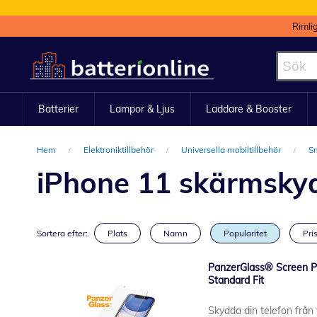
Rimli
Hoppa
till
innehållet
Batterier
Lampor & Ljus
Laddare & Booster
Hem
Elektroniktillbehör
Universella mobiltillbehör
S
iPhone 11 skärmsky
Sortera efter:
Plats
Namn
Popularitet
Pris
PanzerGlass® Screen Pr
Standard Fit
Skydda din telefon frå