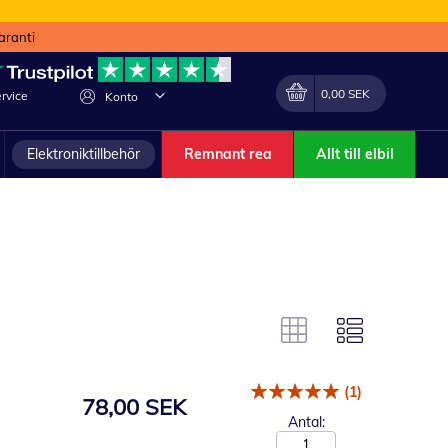
aranti
Min kundvagn
Förändra
0,00 SEK
rvice
Konto
Elektroniktillbehör
Remnant rea
Allt till elbil
(1)
78,00 SEK
Antal: