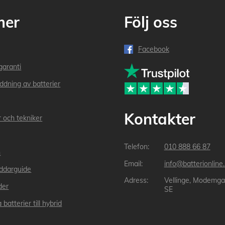
mer
Följ oss
Facebook
garanti
addning av batterier
Kontakter
r och tekniker
010 888 66 87
n
info@batterionline
laddarguide
Vellinge, Modemga
der
SE
 batterier till hybrid