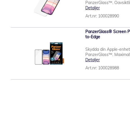
PanzerGlass™. Oavsiktlig
Detaljer
Art.nr: 100028990
PanzerGlass® Screen Pr
to-Edge
Skydda din Apple-enhet
PanzerGlass™. Maximalt s
Detaljer
Art.nr: 100028988