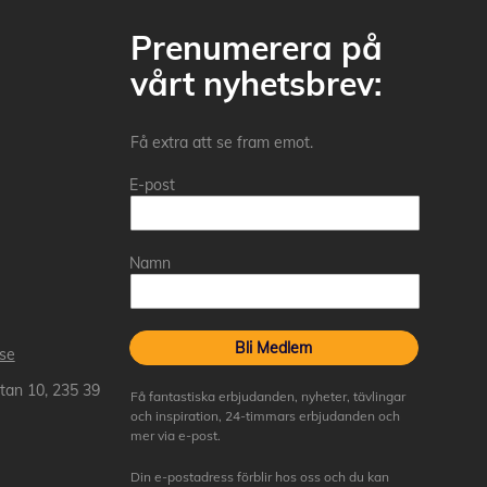
Prenumerera på
vårt nyhetsbrev:
Få extra att se fram emot.
E-post
Namn
Bli Medlem
.se
tan 10, 235 39
Få fantastiska erbjudanden, nyheter, tävlingar
och inspiration, 24-timmars erbjudanden och
mer via e-post.
Din e-postadress förblir hos oss och du kan