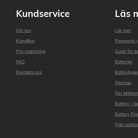
Kundservice
Läs 
Om oss
Läs mer
Köpvillkor
Panasonic-
Pris matchning
Guide för l
FAQ
Batterier
Kontakta oss
Batteritype
Sitemap
Fler Märke
Batteri- / 
Battery Fin
Från vanliga