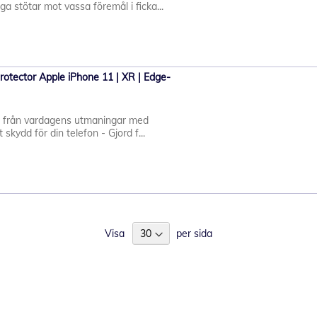
a stötar mot vassa föremål i ficka...
otector Apple iPhone 11 | XR | Edge-
 från vardagens utmaningar med
kydd för din telefon - Gjord f...
Visa
per sida