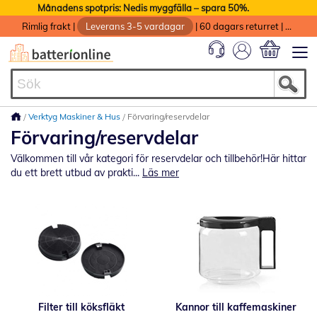
Månadens spotpris: Nedis myggfälla – spara 50%.
Rimlig frakt
|
Leverans 3-5 vardagar
|
60 dagars returret
|
God service med garanti
Min kundvag
Verktyg Maskiner & Hus
Förvaring/reservdelar
Förvaring/reservdelar
Välkommen till vår kategori för reservdelar och tillbehör!Här hittar
du ett brett utbud av prakti...
Läs mer
Filter till köksfläkt
Kannor till kaffemaskiner