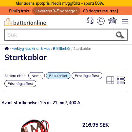
Månadens spotpris: Nedis myggfälla – spara 50%.
Rimlig frakt
|
Leverans 3-5 vardagar
|
60 dagars returret
|
God service med garanti
Min kundvag
Verktyg Maskiner & Hus
Biltillbehör
Startkablar
Startkablar
Sortera efter:
Namn
Popularitet
Pris: lägst först
Pris: högst först
Avant startkabelset 2,5 m, 21 mm², 400 A
216,95 SEK