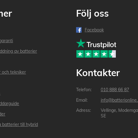
mer
Följ oss
Facebook
garanti
addning av batterier
Kontakter
r och tekniker
010 888 66 87
n
info@batterionline
laddarguide
Vellinge, Modemga
der
SE
 batterier till hybrid