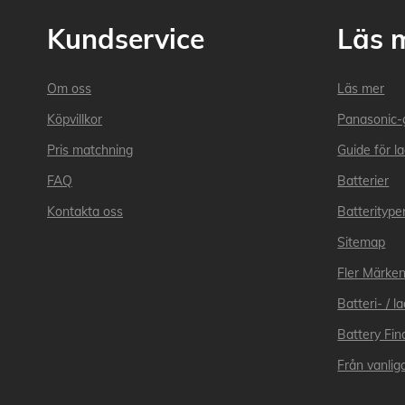
Kundservice
Läs 
Om oss
Läs mer
Köpvillkor
Panasonic-
Pris matchning
Guide för l
FAQ
Batterier
Kontakta oss
Batteritype
Sitemap
Fler Märke
Batteri- / 
Battery Fin
Från vanliga