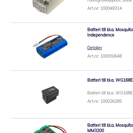
robotgräsklippare, både
Art.nr: 100049314
Batteri till bl.a. Mosqui
Independence
Detaljer
Art.nr: 100050648
Batteri till bl.a. WG168
Batteri till bl.a. WG16
Art.nr: 100026285
Batteri till bl.a. Mosqu
MM3200