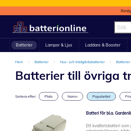
Rimli
Hoppa
till
innehållet
Batterier
Lampor & Ljus
Laddare & Booster
Hem
Batterier
Hus- och trädgårdsbatterier
Batterier
Batterier till övriga
Sortera efter:
Plats
Namn
Popularitet
Pris
Batteri för bl.a. Gard
Ett kvalitetsbatteri so