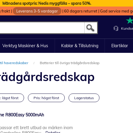
Månadens spotpris: Nedis myggfälla – spara 50%.
g frakt
|
Leverans 3-5 vardagar
|
60 dagars returret
|
God service med g
Kundse
Verktyg Maskiner & Hus
Kablar & Tillslutning
Elartiklar
 til haveredskaber
Batterier till övriga trädgårdsredskap
 trädgårdsredskap
: lägst först
Pris: högst först
Lagerstatus
enline R800Easy 5000mAh
m passar ett brett utbud av märken inom