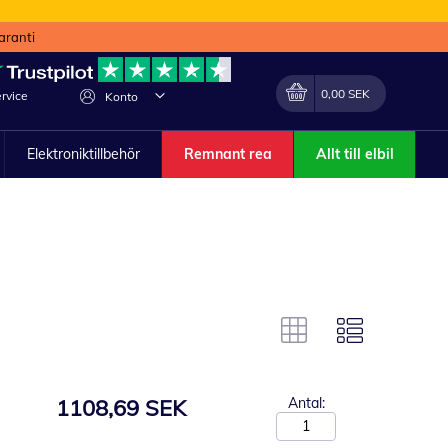
aranti
Min kundvagn
Förändra
0,00 SEK
rvice
Konto
Elektroniktillbehör
Remnant rea
Allt till elbil
1108,69 SEK
Antal: