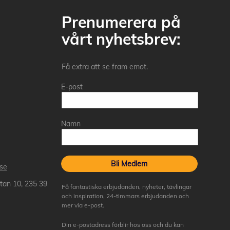
Prenumerera på
vårt nyhetsbrev:
Få extra att se fram emot.
E-post
Namn
Bli Medlem
.se
tan 10, 235 39
Få fantastiska erbjudanden, nyheter, tävlingar
och inspiration, 24-timmars erbjudanden och
mer via e-post.
Din e-postadress förblir hos oss och du kan